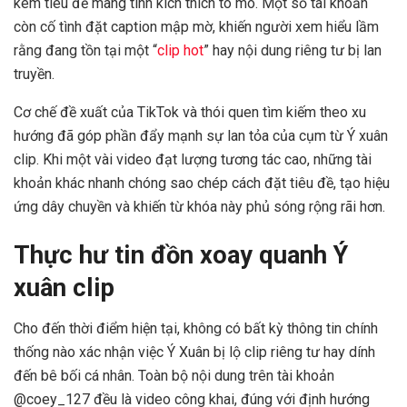
kèm tiêu đề mang tính kích thích tò mò. Một số tài khoản
còn cố tình đặt caption mập mờ, khiến người xem hiểu lầm
rằng đang tồn tại một “
clip hot
” hay nội dung riêng tư bị lan
truyền.
Cơ chế đề xuất của TikTok và thói quen tìm kiếm theo xu
hướng đã góp phần đẩy mạnh sự lan tỏa của cụm từ Ý xuân
clip. Khi một vài video đạt lượng tương tác cao, những tài
khoản khác nhanh chóng sao chép cách đặt tiêu đề, tạo hiệu
ứng dây chuyền và khiến từ khóa này phủ sóng rộng rãi hơn.
Thực hư tin đồn xoay quanh Ý
xuân clip
Cho đến thời điểm hiện tại, không có bất kỳ thông tin chính
thống nào xác nhận việc Ý Xuân bị lộ clip riêng tư hay dính
đến bê bối cá nhân. Toàn bộ nội dung trên tài khoản
@coey_127 đều là video công khai, đúng với định hướng