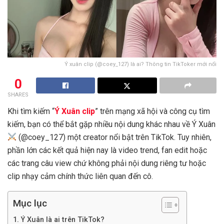
Ý xuân clip (@coey_127) là ai? Thông tin TikToker mới nổi
0
SHARES
Khi tìm kiếm “
Ý Xuân clip
” trên mạng xã hội và công cụ tìm
kiếm, bạn có thể bắt gặp nhiều nội dung khác nhau về Ý Xuân
(@coey_127) một creator nổi bật trên TikTok. Tuy nhiên,
phần lớn các kết quả hiện nay là video trend, fan edit hoặc
các trang câu view chứ không phải nội dung riêng tư hoặc
clip nhạy cảm chính thức liên quan đến cô.
Mục lục
Ý Xuân là ai trên TikTok?