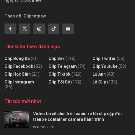
ngày tại
cliphotnew
Theo dõi Cliphotnew
Tìm kiếm theo danh mục
Clip Bóng Đá
(3)
Clip Sex
(115)
Clip Twitter
(56)
Clip Facebook
(53)
Clip Telegram
(74)
Clip Youtube
(58)
Clip Học Sinh
(21)
Clip Tiktok
(126)
Lộ Ảnh
(43)
Clip Instagram
Clip Tối Cổ
(172)
Lộ Clip
(139)
(36)
Tin tức mới nhất
Video tài xế chơi trên cabin xe tải clip cặp đôi
trên xe container camera hành trình
09/08/2026