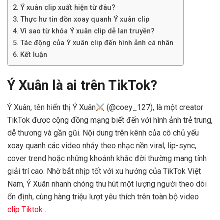
Ý xuân clip xuất hiện từ đâu?
Thực hư tin đồn xoay quanh Ý xuân clip
Vì sao từ khóa Ý xuân clip dễ lan truyền?
Tác động của Ý xuân clip đến hình ảnh cá nhân
Kết luận
Ý Xuân là ai trên TikTok?
Ý Xuân, tên hiển thị Ý Xuân
(@coey_127), là một creator
TikTok được cộng đồng mạng biết đến với hình ảnh trẻ trung,
dễ thương và gần gũi. Nội dung trên kênh của cô chủ yếu
xoay quanh các video nhảy theo nhạc nền viral, lip-sync,
cover trend hoặc những khoảnh khắc đời thường mang tính
giải trí cao. Nhờ bắt nhịp tốt với xu hướng của TikTok Việt
Nam, Ý Xuân nhanh chóng thu hút một lượng người theo dõi
ổn định, cùng hàng triệu lượt yêu thích trên toàn bộ video
clip Tiktok
.