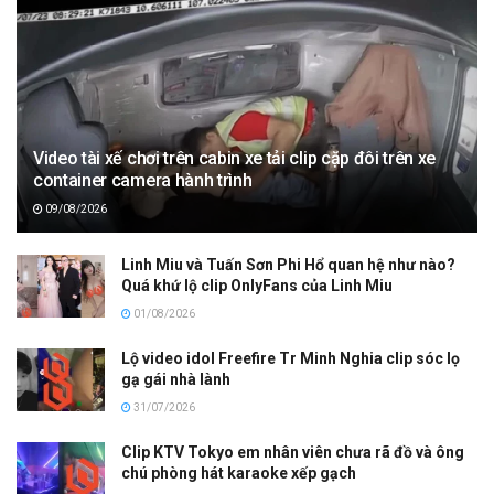
Video tài xế chơi trên cabin xe tải clip cặp đôi trên xe
container camera hành trình
09/08/2026
Linh Miu và Tuấn Sơn Phi Hổ quan hệ như nào?
Quá khứ lộ clip OnlyFans của Linh Miu
01/08/2026
Lộ video idol Freefire Tr Minh Nghia clip sóc lọ
gạ gái nhà lành
31/07/2026
Clip KTV Tokyo em nhân viên chưa rã đồ và ông
chú phòng hát karaoke xếp gạch