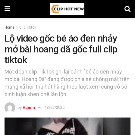
Home
Clip Tiktok
Lộ video gốc bé áo đen nhảy
mở bài hoang dã gốc full clip
tiktok
Một đoạn clip TikTok ghi lại cảnh "bé áo đen nhảy
mở bài Hoang Dã" đang được chia sẻ chóng mặt trên
mạng xã hội, thu hút hàng triệu lượt xem cùng vô số
bình luận khen chê lẫn lộn.
by
Admin
13/07/2025