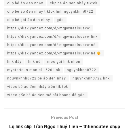
clip bé áo đen nhảy
clip bé áo đen nhảy tiktok
clip bé áo đen nhảy tiktok linh nguynkhnh0722
clip bé gái áo đen nhảy
gốc
https //disk.yandex.com/d/-mqpwuaalsuavw
https //disk.yandex.com/d/-mqpwuaalsuavw link
https //disk.yandex.com/d/-mqpwuaalsuavw nè
https //disk.yandex.com/d/-mqpwuaalsuavw nè
link đây
link nè
meo gửi link nhen
mysterious man cl 1626 link
nguynkhnh0722
nguynkhnh0722 bé áo đen nhảy
nguynkhnh0722 link
video bé áo đen nhảy trên tik tok
video gốc bé áo đen mở bài hoang dã gốc
Previous Post
Lộ link clip Trần Ngọc Thuỷ Tiên – thtiencutee chụp