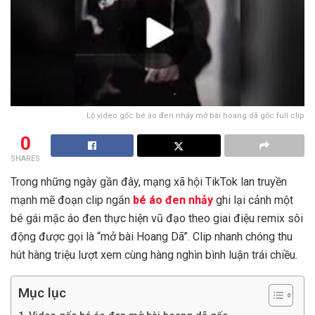
Lộ video gốc bé áo đen nhảy mở bài hoang dã gốc full clip
0
SHARES
Trong những ngày gần đây, mạng xã hội TikTok lan truyền
mạnh mẽ đoạn clip ngắn
bé áo đen nhảy
ghi lại cảnh một
bé gái mặc áo đen thực hiện vũ đạo theo giai điệu remix sôi
động được gọi là “mở bài Hoang Dã”. Clip nhanh chóng thu
hút hàng triệu lượt xem cùng hàng nghìn bình luận trái chiều.
Mục lục