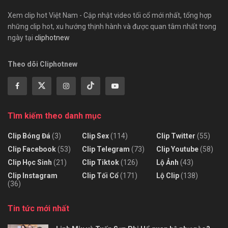
Xem clip hot Việt Nam - Cập nhật video tối cổ mới nhất, tổng hợp
những clip hot, xu hướng thịnh hành và được quan tâm nhất trong
ngày tại
cliphotnew
Theo dõi Cliphotnew
Tìm kiếm theo danh mục
Clip Bóng Đá
(3)
Clip Sex
(114)
Clip Twitter
(55)
Clip Facebook
(53)
Clip Telegram
(73)
Clip Youtube
(58)
Clip Học Sinh
(21)
Clip Tiktok
(126)
Lộ Ảnh
(43)
Clip Instagram
Clip Tối Cổ
(171)
Lộ Clip
(138)
(36)
Tin tức mới nhất