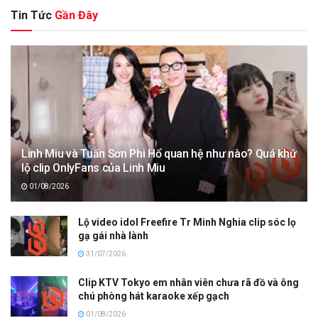
Tin Tức
Gần Đây
Linh Miu và Tuấn Sơn Phi Hổ quan hệ như nào? Quá khứ
lộ clip OnlyFans của Linh Miu
01/08/2026
Lộ video idol Freefire Tr Minh Nghia clip sóc lọ
gạ gái nhà lành
31/07/2026
Clip KTV Tokyo em nhân viên chưa rã đồ và ông
chú phòng hát karaoke xếp gạch
01/08/2026