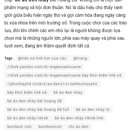
phẩm mạng xã hội đơn thuần. Nó là dấu hiệu cho thấy ranh
giới giữa biểu hiện ngây thơ và gợi cảm hóa đang ngày càng
bị xóa nhòa trên môi trường số. Trong cuộc chơi của các trào
lưu, đôi khi chính các em nhỏ lại là người không được lựa
chọn mà là những người lớn, phía sau máy quay và phía sau
lượt xem, đang âm thầm quyết định tất cả.
Tags:
@tiểu sử link hot của các
@trang
//disk.yandex.com/d/-mqpwuaalsuavw
//disk.yandex.com/d/-mqpwuaalsuavw bây khỏi kiếm link nè
//phimhayhd.click/s/ao-denz1u1ow9mchaue5c
bây khỏi kiếm link nè
bé áo đen nhảy
bé áo đen nhảy bài hoang dã
bé áo đen nhảy bài hoang dã full
bé áo đen nhảy lộ
bé áo đen nhảy tiktok
bé áo đen nhảy tiktok link
bumbum cuti
bumbumcuti
chị áo đen