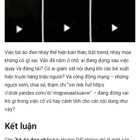
Việc bé áo đen nhảy thể hiện bản thân, bắt trend, nhảy múa
không có gì sai. Vấn đề nằm ở chỗ: ai đang đứng sau việc
quay và đăng tải? Có ai giám sát nội dung khi các bé xuất
hiện trước hàng triệu người? Và cộng đồng mạng – những
người xem, chia sẻ, thậm chí “xin link full https
//disk.yandex.com/d/-mqpwuaalsuavw” – đang đóng vai
trò gì trong việc cổ vũ hay cảnh tỉnh cho các nội dung như
vậy?
Kết luận
Clip “
bé áo đen nhảy
bài Hoang Dã” không chỉ là một sản