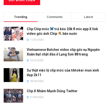
Trending
Comments
Latest
Clip Chip móc
trả kèo 20k fl mic app X link
video gốc ảnh Chip
bắn nước
11/07/2026
Vietnamese Butcher video clip gốc vụ Nguyễn
Xuân Đạt chặt đầu ở Lạng Sơn 88 trang
14/12/2025
Sự thật việc lộ clip móc của tiktoker mun xinh
đẹp 2k11
18/02/2026
Clip X Nhâm Mạnh Dũng Twitter
31/03/2026