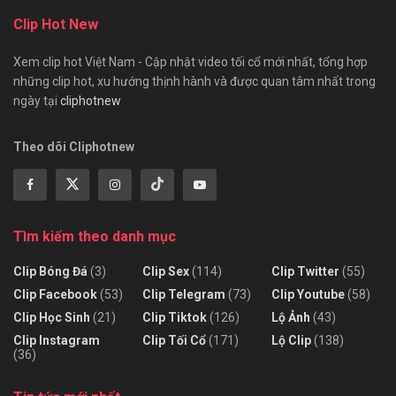
Clip Hot New
Xem clip hot Việt Nam - Cập nhật video tối cổ mới nhất, tổng hợp
những clip hot, xu hướng thịnh hành và được quan tâm nhất trong
ngày tại
cliphotnew
Theo dõi Cliphotnew
Tìm kiếm theo danh mục
Clip Bóng Đá
(3)
Clip Sex
(114)
Clip Twitter
(55)
Clip Facebook
(53)
Clip Telegram
(73)
Clip Youtube
(58)
Clip Học Sinh
(21)
Clip Tiktok
(126)
Lộ Ảnh
(43)
Clip Instagram
Clip Tối Cổ
(171)
Lộ Clip
(138)
(36)