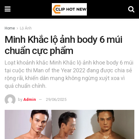
Home
Lộ Ảnh
Minh Khắc lộ ảnh body 6 múi
chuẩn cực phẩm
Loạt khoảnh khắc Minh Khắc lộ ảnh khoe body 6 múi
tại cuộc thi Man of the Year 2022 đang được chia sẻ
rộng rãi, khiến dân mạng không ngừng xuýt xoa vì
quá chuẩn chỉnh.
by
Admin
29/06/2025