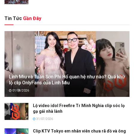
Tin Tức
Gần Đây
Linh Miu và Tuấn Sơn Phi Hổ quan hệ như nào? Quá khứ
lộ clip OnlyFans của Linh Miu
01/08/2026
Lộ video idol Freefire Tr Minh Nghia clip sóc lọ
gạ gái nhà lành
31/07/2026
Clip KTV Tokyo em nhân viên chưa rã đồ và ông