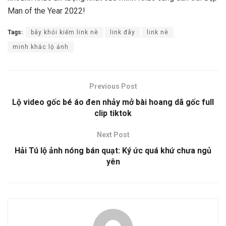
Man of the Year 2022!
Tags:
bây khỏi kiếm link nè
link đây
link nè
minh khắc lộ ảnh
Previous Post
Lộ video gốc bé áo đen nhảy mở bài hoang dã gốc full
clip tiktok
Next Post
Hải Tú lộ ảnh nóng bán quạt: Ký ức quá khứ chưa ngủ
yên