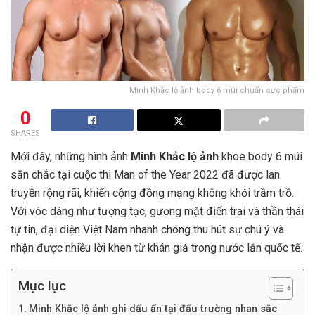
Minh Khắc lộ ảnh body 6 múi chuẩn cực phẩm
0
SHARES
Mới đây, những hình ảnh
Minh Khắc lộ ảnh
khoe body 6 múi
săn chắc tại cuộc thi Man of the Year 2022 đã được lan
truyền rộng rãi, khiến cộng đồng mạng không khỏi trầm trồ.
Với vóc dáng như tượng tạc, gương mặt điển trai và thần thái
tự tin, đại diện Việt Nam nhanh chóng thu hút sự chú ý và
nhận được nhiều lời khen từ khán giả trong nước lẫn quốc tế.
Mục lục
Minh Khắc lộ ảnh ghi dấu ấn tại đấu trường nhan sắc