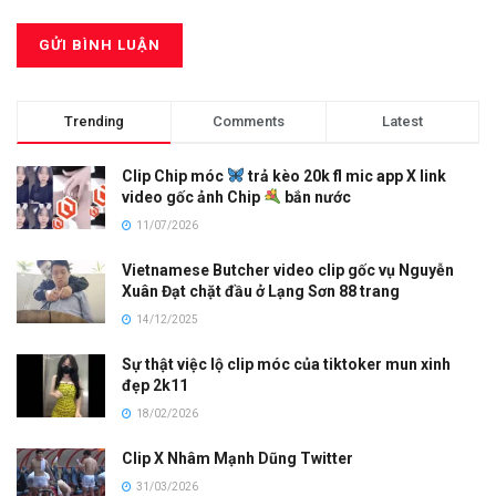
Trending
Comments
Latest
Clip Chip móc
trả kèo 20k fl mic app X link
video gốc ảnh Chip
bắn nước
11/07/2026
Vietnamese Butcher video clip gốc vụ Nguyễn
Xuân Đạt chặt đầu ở Lạng Sơn 88 trang
14/12/2025
Sự thật việc lộ clip móc của tiktoker mun xinh
đẹp 2k11
18/02/2026
Clip X Nhâm Mạnh Dũng Twitter
31/03/2026