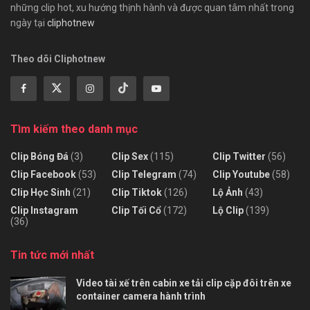
những clip hot, xu hướng thịnh hành và được quan tâm nhất trong
ngày tại
cliphotnew
Theo dõi Cliphotnew
Tìm kiếm theo danh mục
Clip Bóng Đá
(3)
Clip Sex
(115)
Clip Twitter
(56)
Clip Facebook
(53)
Clip Telegram
(74)
Clip Youtube
(58)
Clip Học Sinh
(21)
Clip Tiktok
(126)
Lộ Ảnh
(43)
Clip Instagram
Clip Tối Cổ
(172)
Lộ Clip
(139)
(36)
Tin tức mới nhất
Video tài xế trên cabin xe tải clip cặp đôi trên xe
container camera hành trình