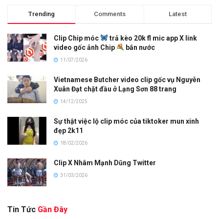
Trending
Comments
Latest
Clip Chip móc
trả kèo 20k fl mic app X link
video gốc ảnh Chip
bắn nước
11/07/2026
Vietnamese Butcher video clip gốc vụ Nguyễn
Xuân Đạt chặt đầu ở Lạng Sơn 88 trang
14/12/2025
Sự thật việc lộ clip móc của tiktoker mun xinh
đẹp 2k11
18/02/2026
Clip X Nhâm Mạnh Dũng Twitter
31/03/2026
Tin Tức
Gần Đây