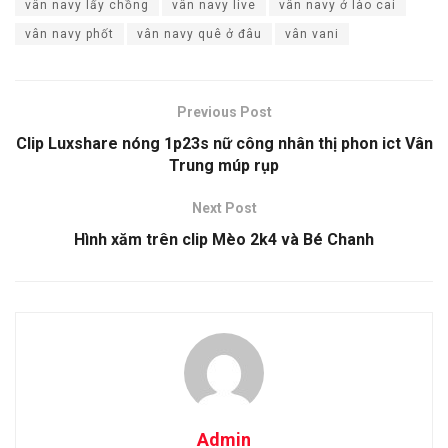
vân navy lấy chồng
vân navy live
vân navy ở lào cai
vân navy phốt
vân navy quê ở đâu
vân vani
Previous Post
Clip Luxshare nóng 1p23s nữ công nhân thị phon ict Vân
Trung múp rụp
Next Post
Hình xăm trên clip Mèo 2k4 và Bé Chanh
Admin