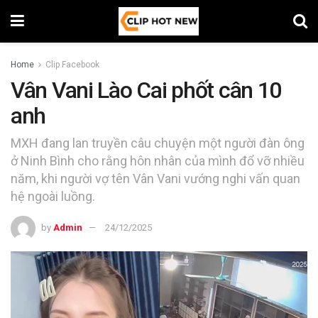
Home
Clip Facebook
Vân Vani Lào Cai phốt cân 10
anh
MXH đang lan truyền câu chuyện một người đàn ông
ở Ninh Bình cho rằng hôn nhân của mình đổ vỡ nhiều
năm, khi người vợ tên Vân Vani vướng nghi vấn quan
hệ ngoài luồng.
by
Admin
24/12/2025