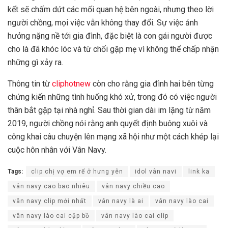
kết sẽ chấm dứt các mối quan hệ bên ngoài, nhưng theo lời
người chồng, mọi việc vẫn không thay đổi. Sự việc ảnh
hưởng nặng nề tới gia đình, đặc biệt là con gái người được
cho là đã khóc lóc và từ chối gặp mẹ vì không thể chấp nhận
những gì xảy ra.
Thông tin từ
cliphotnew
còn cho rằng gia đình hai bên từng
chứng kiến những tình huống khó xử, trong đó có việc người
thân bắt gặp tại nhà nghỉ. Sau thời gian dài im lặng từ năm
2019, người chồng nói rằng anh quyết định buông xuôi và
công khai câu chuyện lên mạng xã hội như một cách khép lại
cuộc hôn nhân với Vân Navy.
Tags:
clip chị vợ em rể ở hưng yên
idol vân navi
link ka
vân navy cao bao nhiêu
vân navy chiều cao
vân navy clip mới nhất
vân navy là ai
vân navy lào cai
vân navy lào cai cặp bồ
vân navy lào cai clip