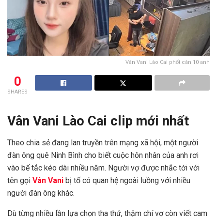
Vân Vani Lào Cai phốt cân 10 anh
0
SHARES
Vân Vani Lào Cai clip mới nhất
Theo chia sẻ đang lan truyền trên mạng xã hội, một người
đàn ông quê Ninh Bình cho biết cuộc hôn nhân của anh rơi
vào bế tắc kéo dài nhiều năm. Người vợ được nhắc tới với
tên gọi
Vân Vani
bị tố có quan hệ ngoài luồng với nhiều
người đàn ông khác.
Dù từng nhiều lần lựa chọn tha thứ, thậm chí vợ còn viết cam