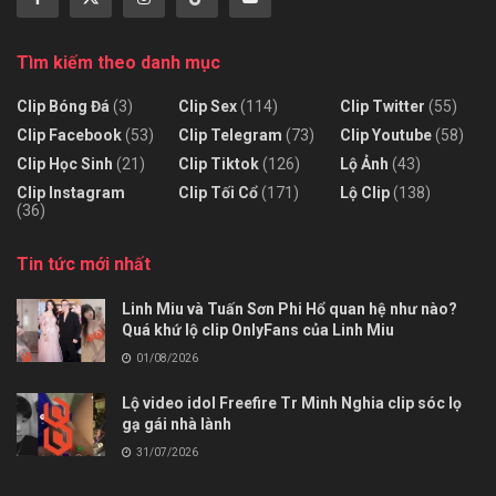
Tìm kiếm theo danh mục
Clip Bóng Đá
(3)
Clip Sex
(114)
Clip Twitter
(55)
Clip Facebook
(53)
Clip Telegram
(73)
Clip Youtube
(58)
Clip Học Sinh
(21)
Clip Tiktok
(126)
Lộ Ảnh
(43)
Clip Instagram
Clip Tối Cổ
(171)
Lộ Clip
(138)
(36)
Tin tức mới nhất
Linh Miu và Tuấn Sơn Phi Hổ quan hệ như nào?
Quá khứ lộ clip OnlyFans của Linh Miu
01/08/2026
Lộ video idol Freefire Tr Minh Nghia clip sóc lọ
gạ gái nhà lành
31/07/2026