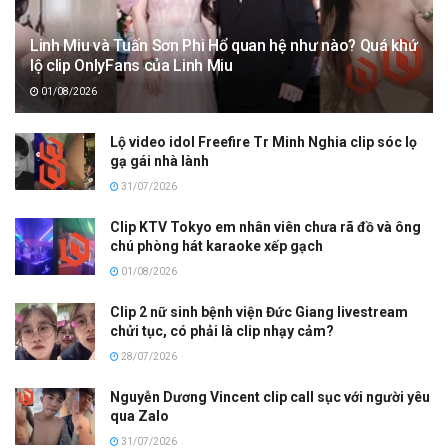
Linh Miu và Tuấn Sơn Phi Hổ quan hệ như nào? Quá khứ
lộ clip OnlyFans của Linh Miu
01/08/2026
Lộ video idol Freefire Tr Minh Nghia clip sóc lọ
gạ gái nhà lành
31/07/2026
Clip KTV Tokyo em nhân viên chưa rã đồ và ông
chú phòng hát karaoke xếp gạch
01/08/2026
Clip 2 nữ sinh bệnh viện Đức Giang livestream
chửi tục, có phải là clip nhạy cảm?
28/07/2026
Nguyễn Dương Vincent clip call sục với người yêu
qua Zalo
31/07/2026