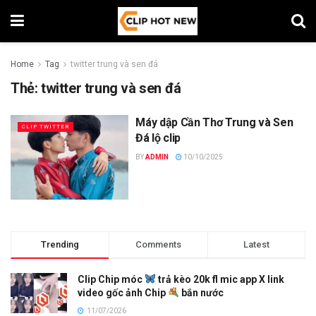
Home
Tag
twitter trung và sen đá
Thẻ:
twitter trung và sen đá
Máy dập Cần Thơ Trung và Sen
CLIP TWITTER
Đá lộ clip
BY
ADMIN
10/10/2025
Trending
Comments
Latest
Clip Chip móc
trả kèo 20k fl mic app X link
video gốc ảnh Chip
bắn nước
11/07/2026