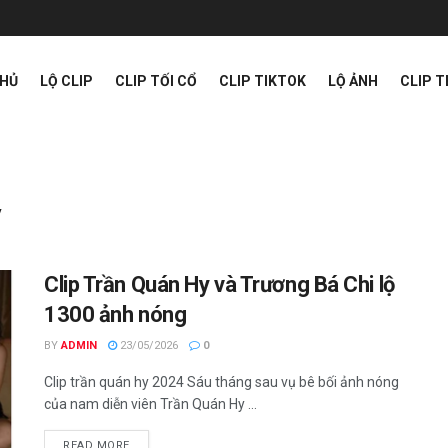
CHỦ
LỘ CLIP
CLIP TỐI CỔ
CLIP TIKTOK
LỘ ẢNH
CLIP 
y
Clip Trần Quán Hy và Trương Bá Chi lộ
1300 ảnh nóng
BY
ADMIN
23/05/2026
0
Clip trần quán hy 2024 Sáu tháng sau vụ bê bối ảnh nóng
của nam diễn viên Trần Quán Hy ...
READ MORE