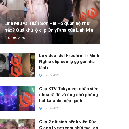
Linh Miu và Tuấn Sơn Phi Hổ quan hệ như
nào? Quá khứ lộ clip OnlyFans của Linh Miu
01/08/2026
Lộ video idol Freefire Tr Minh
Nghia clip sóc lọ gạ gái nhà
lành
31/07/2026
Clip KTV Tokyo em nhân viên
chưa rã đồ và ông chú phòng
hát karaoke xếp gạch
01/08/2026
Clip 2 nữ sinh bệnh viện Đức
Giang livestream chửi tục, có