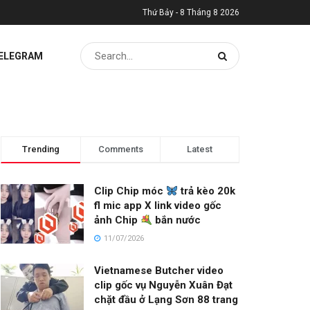
Thứ Bảy - 8 Tháng 8 2026
TELEGRAM
Trending
Comments
Latest
Clip Chip móc
trả kèo 20k
fl mic app X link video gốc
ảnh Chip
bắn nước
11/07/2026
Vietnamese Butcher video
clip gốc vụ Nguyễn Xuân Đạt
chặt đầu ở Lạng Sơn 88 trang