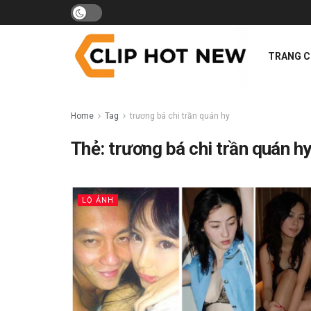
TRANG 
Home
Tag
trương bá chi trần quán hy
Thẻ:
trương bá chi trần quán h
LỘ ẢNH