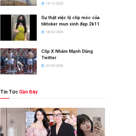
14/12/2025
Sự thật việc lộ clip móc của
tiktoker mun xinh đẹp 2k11
18/02/2026
Clip X Nhâm Mạnh Dũng
Twitter
31/03/2026
Tin Tức
Gần Đây