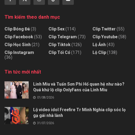
Tìm kiếm theo danh mục
Clip Bóng Đá
(3)
Clip Sex
(114)
Clip Twitter
(55)
Clip Facebook
(53)
Clip Telegram
(73)
Clip Youtube
(58)
Clip Học Sinh
(21)
Clip Tiktok
(126)
Lộ Ảnh
(43)
Clip Instagram
Clip Tối Cổ
(171)
Lộ Clip
(138)
(36)
Tin tức mới nhất
Linh Miu và Tuấn Sơn Phi Hổ quan hệ như nào?
Quá khứ lộ clip OnlyFans của Linh Miu
01/08/2026
Lộ video idol Freefire Tr Minh Nghia clip sóc lọ
gạ gái nhà lành
31/07/2026