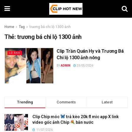
Home
Tag
trương bá chi lộ 1300 ảnh
Thẻ:
trương bá chi lộ 1300 ảnh
Clip Trần Quán Hy và Trương Bá
LỘ ẢNH
Chi lộ 1300 ảnh nóng
BY
ADMIN
23/05/2026
Trending
Comments
Latest
Clip Chip móc
trả kèo 20k fl mic app X link
video gốc ảnh Chip
bắn nước
11/07/2026