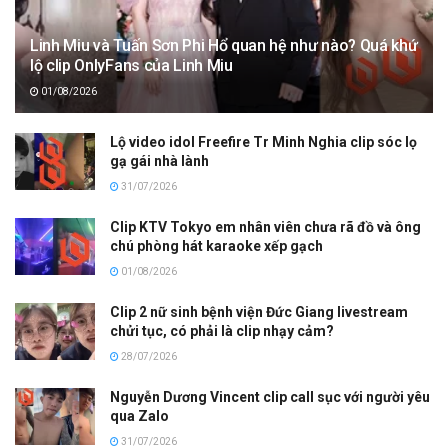
Linh Miu và Tuấn Sơn Phi Hổ quan hệ như nào? Quá khứ
lộ clip OnlyFans của Linh Miu
01/08/2026
Lộ video idol Freefire Tr Minh Nghia clip sóc lọ
gạ gái nhà lành
31/07/2026
Clip KTV Tokyo em nhân viên chưa rã đồ và ông
chú phòng hát karaoke xếp gạch
01/08/2026
Clip 2 nữ sinh bệnh viện Đức Giang livestream
chửi tục, có phải là clip nhạy cảm?
28/07/2026
Nguyễn Dương Vincent clip call sục với người yêu
qua Zalo
31/07/2026