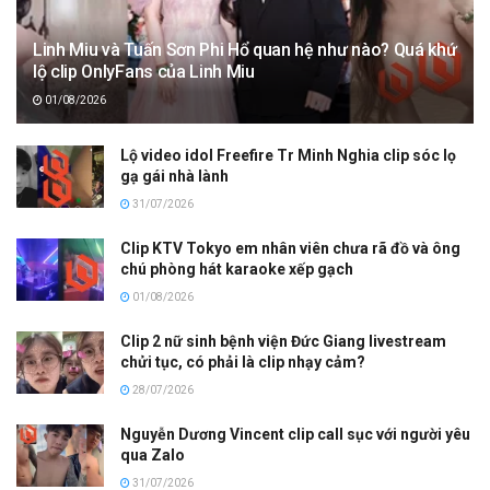
Linh Miu và Tuấn Sơn Phi Hổ quan hệ như nào? Quá khứ
lộ clip OnlyFans của Linh Miu
01/08/2026
Lộ video idol Freefire Tr Minh Nghia clip sóc lọ
gạ gái nhà lành
31/07/2026
Clip KTV Tokyo em nhân viên chưa rã đồ và ông
chú phòng hát karaoke xếp gạch
01/08/2026
Clip 2 nữ sinh bệnh viện Đức Giang livestream
chửi tục, có phải là clip nhạy cảm?
28/07/2026
Nguyễn Dương Vincent clip call sục với người yêu
qua Zalo
31/07/2026