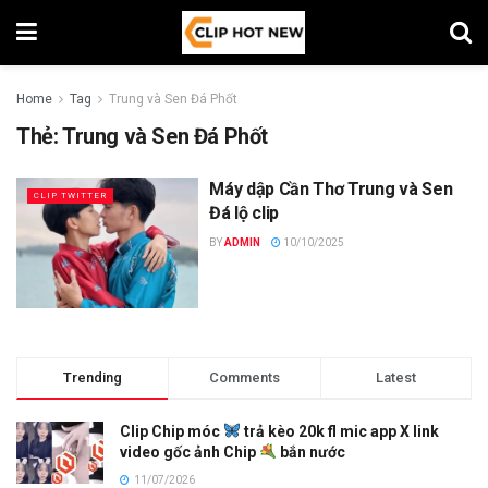
Home
Tag
Trung và Sen Đá Phốt
Thẻ:
Trung và Sen Đá Phốt
Máy dập Cần Thơ Trung và Sen
CLIP TWITTER
Đá lộ clip
BY
ADMIN
10/10/2025
Trending
Comments
Latest
Clip Chip móc
trả kèo 20k fl mic app X link
video gốc ảnh Chip
bắn nước
11/07/2026