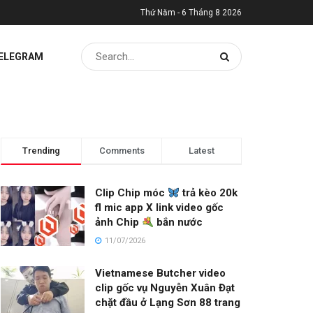
Thứ Năm - 6 Tháng 8 2026
TELEGRAM
Trending
Comments
Latest
Clip Chip móc
trả kèo 20k
fl mic app X link video gốc
ảnh Chip
bắn nước
11/07/2026
Vietnamese Butcher video
clip gốc vụ Nguyễn Xuân Đạt
chặt đầu ở Lạng Sơn 88 trang