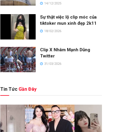
14/12/2025
Sự thật việc lộ clip móc của
tiktoker mun xinh đẹp 2k11
18/02/2026
Clip X Nhâm Mạnh Dũng
Twitter
31/03/2026
Tin Tức
Gần Đây