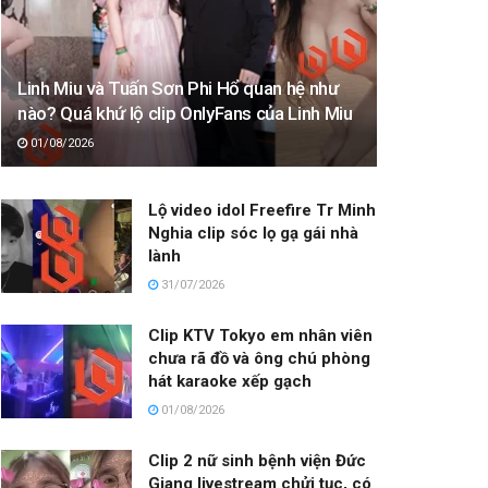
Linh Miu và Tuấn Sơn Phi Hổ quan hệ như
nào? Quá khứ lộ clip OnlyFans của Linh Miu
01/08/2026
Lộ video idol Freefire Tr Minh
Nghia clip sóc lọ gạ gái nhà
lành
31/07/2026
Clip KTV Tokyo em nhân viên
chưa rã đồ và ông chú phòng
hát karaoke xếp gạch
01/08/2026
Clip 2 nữ sinh bệnh viện Đức
Giang livestream chửi tục, có