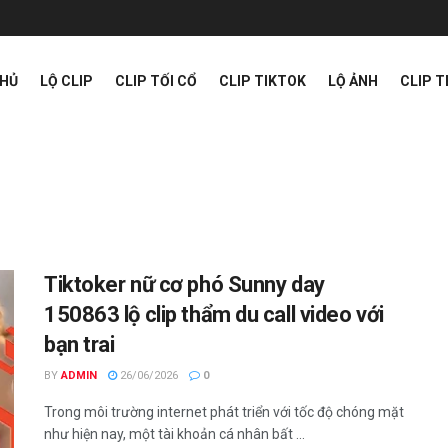
CHỦ
LỘ CLIP
CLIP TỐI CỔ
CLIP TIKTOK
LỘ ẢNH
CLIP 
Tiktoker nữ cơ phó Sunny day
150863 lộ clip thẩm du call video với
bạn trai
BY
ADMIN
26/06/2026
0
Trong môi trường internet phát triển với tốc độ chóng mặt
như hiện nay, một tài khoản cá nhân bất ...