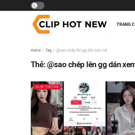
TRANG 
Home
Tag
@sao chép lên gg dán xem nè
Thẻ:
@sao chép lên gg dán xe
CLIP TIKTOK