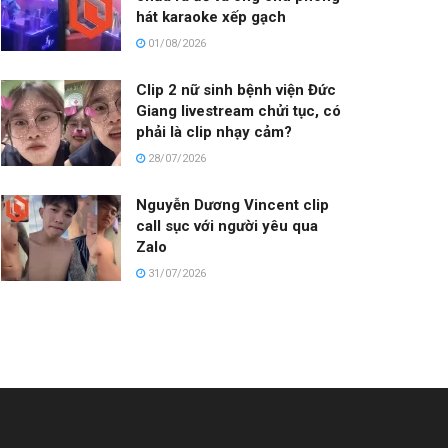
hát karaoke xếp gạch
01/08/2026
Clip 2 nữ sinh bệnh viện Đức
Giang livestream chửi tục, có
phải là clip nhạy cảm?
28/07/2026
Nguyễn Dương Vincent clip
call sục với người yêu qua
Zalo
31/07/2026