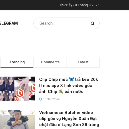
Thứ Bảy - 8 Tháng 8 2026
TELEGRAM
Trending
Comments
Latest
Clip Chip móc
trả kèo 20k
fl mic app X link video gốc
ảnh Chip
bắn nước
11/07/2026
Vietnamese Butcher video
clip gốc vụ Nguyễn Xuân Đạt
chặt đầu ở Lạng Sơn 88 trang