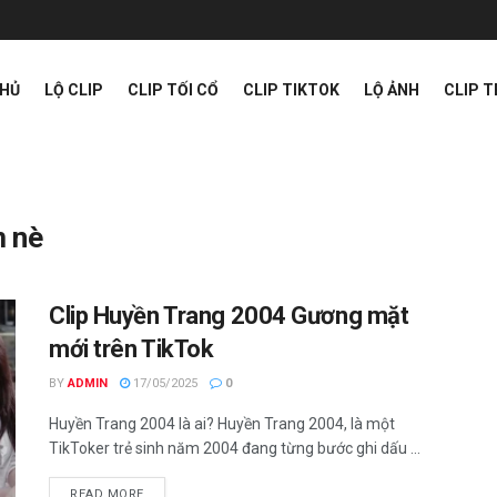
CHỦ
LỘ CLIP
CLIP TỐI CỔ
CLIP TIKTOK
LỘ ẢNH
CLIP 
m nè
Clip Huyền Trang 2004 Gương mặt
mới trên TikTok
BY
ADMIN
17/05/2025
0
Huyền Trang 2004 là ai? Huyền Trang 2004, là một
TikToker trẻ sinh năm 2004 đang từng bước ghi dấu ...
READ MORE