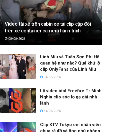
Video tài xế trên cabin xe tải clip cặp đôi
trên xe container camera hành trình
08/08/2026
Linh Miu và Tuấn Sơn Phi Hổ
quan hệ như nào? Quá khứ lộ
clip OnlyFans của Linh Miu
01/08/2026
Lộ video idol Freefire Tr Minh
Nghia clip sóc lọ gạ gái nhà
lành
31/07/2026
Clip KTV Tokyo em nhân viên
chưa rã đồ và ông chú phòng