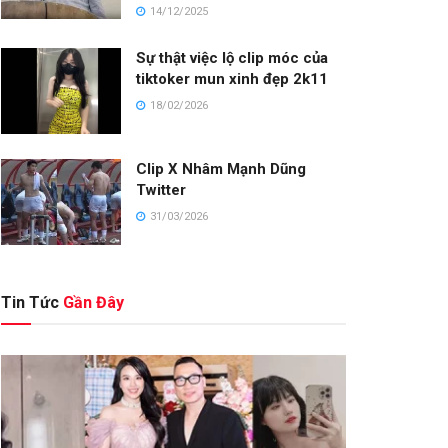
14/12/2025
Sự thật việc lộ clip móc của
tiktoker mun xinh đẹp 2k11
18/02/2026
Clip X Nhâm Mạnh Dũng
Twitter
31/03/2026
Tin Tức
Gần Đây