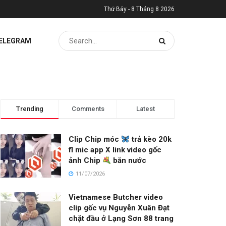
Thứ Bảy - 8 Tháng 8 2026
TELEGRAM
Trending
Comments
Latest
Clip Chip móc
trả kèo 20k
fl mic app X link video gốc
ảnh Chip
bắn nước
11/07/2026
Vietnamese Butcher video
clip gốc vụ Nguyễn Xuân Đạt
chặt đầu ở Lạng Sơn 88 trang