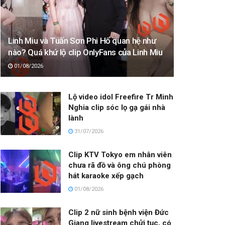
Linh Miu và Tuấn Sơn Phi Hổ quan hệ như
nào? Quá khứ lộ clip OnlyFans của Linh Miu
01/08/2026
Lộ video idol Freefire Tr Minh
Nghia clip sóc lọ gạ gái nhà
lành
31/07/2026
Clip KTV Tokyo em nhân viên
chưa rã đồ và ông chú phòng
hát karaoke xếp gạch
01/08/2026
Clip 2 nữ sinh bệnh viện Đức
Giang livestream chửi tục, có