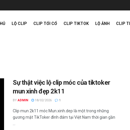
CHỦ
LỘ CLIP
CLIP TỐI CỔ
CLIP TIKTOK
LỘ ẢNH
CLIP 
Sự thật việc lộ clip móc của tiktoker
mun xinh đẹp 2k11
BY
ADMIN
18/02/2026
1
Clip mun 2k11 móc Mun.xinh.dep là một trong những
gương mặt TikToker đình đám tại Việt Nam thời gian gần
...