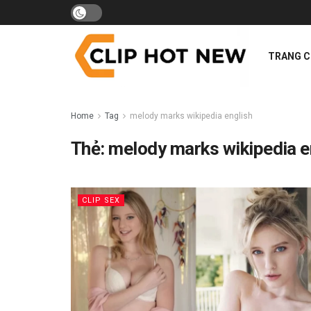
TRANG 
Home
Tag
melody marks wikipedia english
Thẻ:
melody marks wikipedia e
CLIP SEX