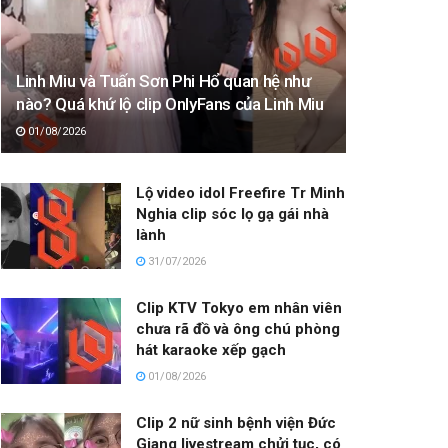
Linh Miu và Tuấn Sơn Phi Hổ quan hệ như
nào? Quá khứ lộ clip OnlyFans của Linh Miu
01/08/2026
Lộ video idol Freefire Tr Minh
Nghia clip sóc lọ gạ gái nhà
lành
31/07/2026
Clip KTV Tokyo em nhân viên
chưa rã đồ và ông chú phòng
hát karaoke xếp gạch
01/08/2026
Clip 2 nữ sinh bệnh viện Đức
Giang livestream chửi tục, có