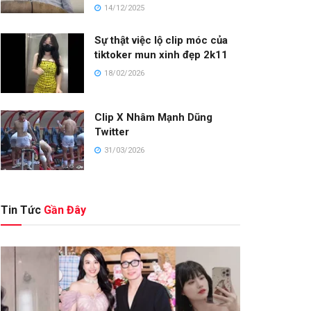
14/12/2025
Sự thật việc lộ clip móc của
tiktoker mun xinh đẹp 2k11
18/02/2026
Clip X Nhâm Mạnh Dũng
Twitter
31/03/2026
Tin Tức
Gần Đây