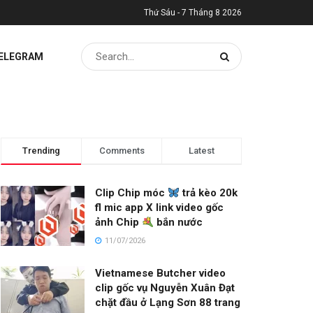
Thứ Sáu - 7 Tháng 8 2026
TELEGRAM
Trending
Comments
Latest
Clip Chip móc
trả kèo 20k
fl mic app X link video gốc
ảnh Chip
bắn nước
11/07/2026
Vietnamese Butcher video
clip gốc vụ Nguyễn Xuân Đạt
chặt đầu ở Lạng Sơn 88 trang