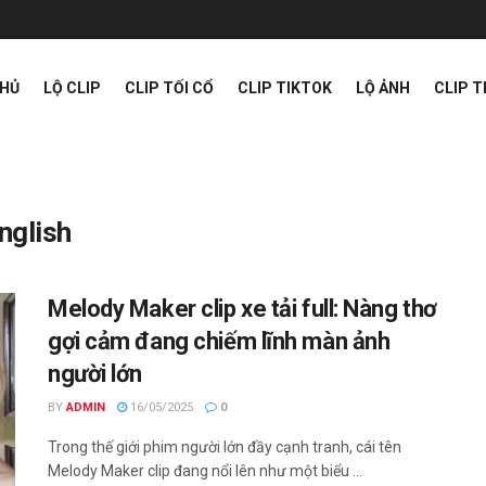
CHỦ
LỘ CLIP
CLIP TỐI CỔ
CLIP TIKTOK
LỘ ẢNH
CLIP 
nglish
Melody Maker clip xe tải full: Nàng thơ
gợi cảm đang chiếm lĩnh màn ảnh
người lớn
BY
ADMIN
16/05/2025
0
Trong thế giới phim người lớn đầy cạnh tranh, cái tên
Melody Maker clip đang nổi lên như một biểu ...