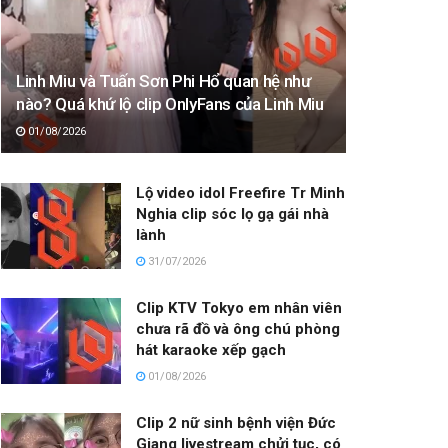
Linh Miu và Tuấn Sơn Phi Hổ quan hệ như
nào? Quá khứ lộ clip OnlyFans của Linh Miu
01/08/2026
Lộ video idol Freefire Tr Minh
Nghia clip sóc lọ gạ gái nhà
lành
31/07/2026
Clip KTV Tokyo em nhân viên
chưa rã đồ và ông chú phòng
hát karaoke xếp gạch
01/08/2026
Clip 2 nữ sinh bệnh viện Đức
Giang livestream chửi tục, có