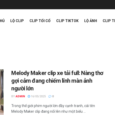
CHỦ
LỘ CLIP
CLIP TỐI CỔ
CLIP TIKTOK
LỘ ẢNH
CLIP 
Melody Maker clip xe tải full: Nàng thơ
gợi cảm đang chiếm lĩnh màn ảnh
người lớn
BY
ADMIN
16/05/2025
0
Trong thế giới phim người lớn đầy cạnh tranh, cái tên
Melody Maker clip đang nổi lên như một biểu ...