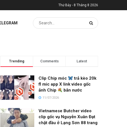
Thứ Bảy - 8 Tháng 8 2026
TELEGRAM
Trending
Comments
Latest
Clip Chip móc
trả kèo 20k
fl mic app X link video gốc
ảnh Chip
bắn nước
11/07/2026
Vietnamese Butcher video
clip gốc vụ Nguyễn Xuân Đạt
chặt đầu ở Lạng Sơn 88 trang