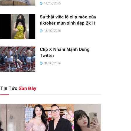
14/12/2025
Sự thật việc lộ clip móc của
tiktoker mun xinh đẹp 2k11
18/02/2026
Clip X Nhâm Mạnh Dũng
Twitter
31/03/2026
Tin Tức
Gần Đây