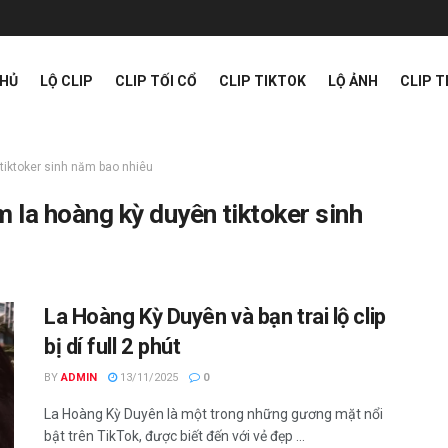
CHỦ
LỘ CLIP
CLIP TỐI CỔ
CLIP TIKTOK
LỘ ẢNH
CLIP 
tiktoker sinh năm bao nhiêu
m la hoàng kỳ duyên tiktoker sinh
La Hoàng Kỳ Duyên và bạn trai lộ clip
bị dí full 2 phút
BY
ADMIN
13/11/2025
0
La Hoàng Kỳ Duyên là một trong những gương mặt nổi
bật trên TikTok, được biết đến với vẻ đẹp ...