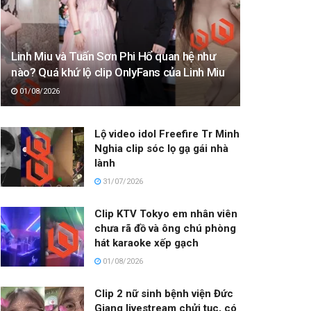
Linh Miu và Tuấn Sơn Phi Hổ quan hệ như
nào? Quá khứ lộ clip OnlyFans của Linh Miu
01/08/2026
Lộ video idol Freefire Tr Minh
Nghia clip sóc lọ gạ gái nhà
lành
31/07/2026
Clip KTV Tokyo em nhân viên
chưa rã đồ và ông chú phòng
hát karaoke xếp gạch
01/08/2026
Clip 2 nữ sinh bệnh viện Đức
Giang livestream chửi tục, có