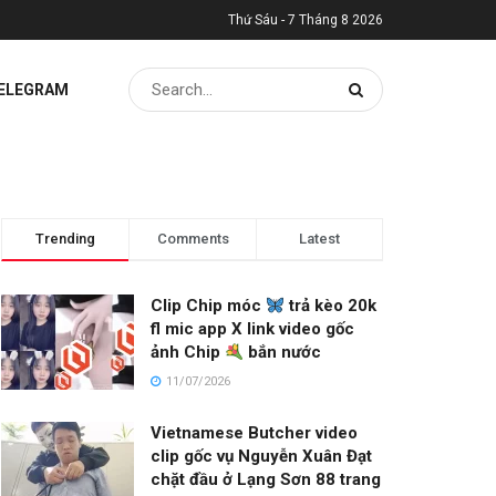
Thứ Sáu - 7 Tháng 8 2026
TELEGRAM
Trending
Comments
Latest
Clip Chip móc
trả kèo 20k
fl mic app X link video gốc
ảnh Chip
bắn nước
11/07/2026
Vietnamese Butcher video
clip gốc vụ Nguyễn Xuân Đạt
chặt đầu ở Lạng Sơn 88 trang