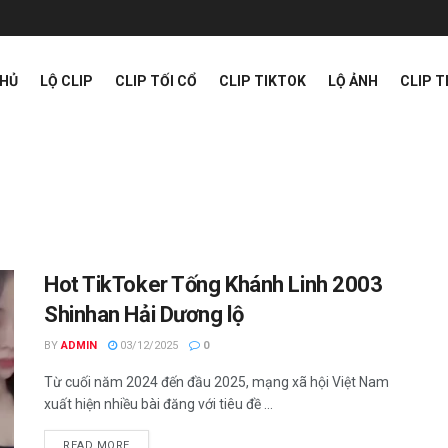
CHỦ
LỘ CLIP
CLIP TỐI CỔ
CLIP TIKTOK
LỘ ẢNH
CLIP 
Hot TikToker Tống Khánh Linh 2003
Shinhan Hải Dương lộ
BY
ADMIN
03/12/2025
0
Từ cuối năm 2024 đến đầu 2025, mạng xã hội Việt Nam
xuất hiện nhiều bài đăng với tiêu đề ...
READ MORE