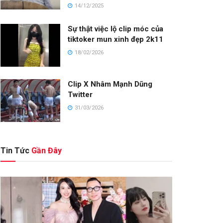
14/12/2025
Sự thật việc lộ clip móc của
tiktoker mun xinh đẹp 2k11
18/02/2026
Clip X Nhâm Mạnh Dũng
Twitter
31/03/2026
Tin Tức
Gần Đây