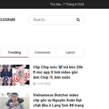
Thứ Sáu - 7 Tháng 8 2026
TELEGRAM
Trending
Comments
Latest
Clip Chip móc
trả kèo 20k
fl mic app X link video gốc
ảnh Chip
bắn nước
11/07/2026
Vietnamese Butcher video
clip gốc vụ Nguyễn Xuân Đạt
chặt đầu ở Lạng Sơn 88 trang