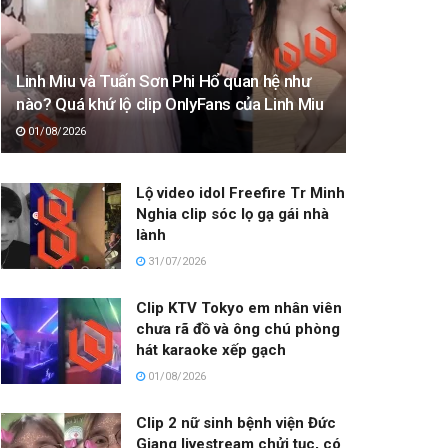
Linh Miu và Tuấn Sơn Phi Hổ quan hệ như
nào? Quá khứ lộ clip OnlyFans của Linh Miu
01/08/2026
Lộ video idol Freefire Tr Minh
Nghia clip sóc lọ gạ gái nhà
lành
31/07/2026
Clip KTV Tokyo em nhân viên
chưa rã đồ và ông chú phòng
hát karaoke xếp gạch
01/08/2026
Clip 2 nữ sinh bệnh viện Đức
Giang livestream chửi tục, có