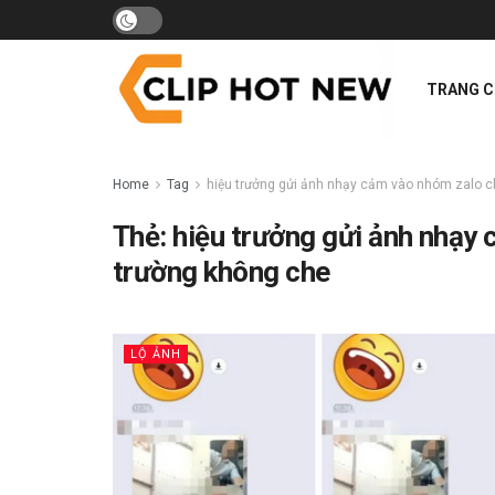
TRANG 
Home
Tag
hiệu trưởng gửi ảnh nhạy cảm vào nhóm zalo 
Thẻ:
hiệu trưởng gửi ảnh nhạy
trường không che
LỘ ẢNH