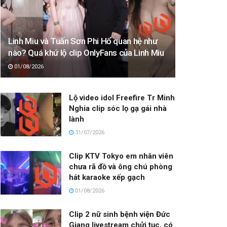
Linh Miu và Tuấn Sơn Phi Hổ quan hệ như
nào? Quá khứ lộ clip OnlyFans của Linh Miu
01/08/2026
Lộ video idol Freefire Tr Minh
Nghia clip sóc lọ gạ gái nhà
lành
31/07/2026
Clip KTV Tokyo em nhân viên
chưa rã đồ và ông chú phòng
hát karaoke xếp gạch
01/08/2026
Clip 2 nữ sinh bệnh viện Đức
Giang livestream chửi tục, có