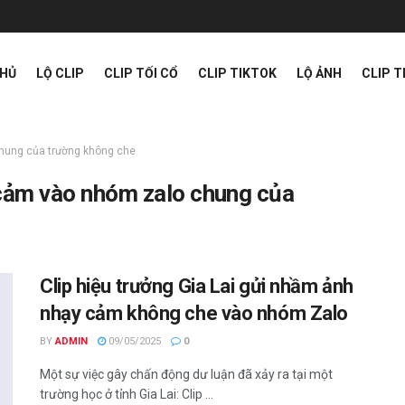
CHỦ
LỘ CLIP
CLIP TỐI CỔ
CLIP TIKTOK
LỘ ẢNH
CLIP 
chung của trường không che
 cảm vào nhóm zalo chung của
Clip hiệu trưởng Gia Lai gửi nhầm ảnh
nhạy cảm không che vào nhóm Zalo
BY
ADMIN
09/05/2025
0
Một sự việc gây chấn động dư luận đã xảy ra tại một
trường học ở tỉnh Gia Lai: Clip ...