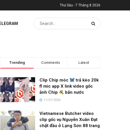
Thứ Sáu - 7 Tháng 8 2026
TELEGRAM
Trending
Comments
Latest
Clip Chip móc
trả kèo 20k
fl mic app X link video gốc
ảnh Chip
bắn nước
11/07/2026
Vietnamese Butcher video
clip gốc vụ Nguyễn Xuân Đạt
chặt đầu ở Lạng Sơn 88 trang