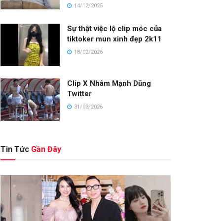
14/12/2025
Sự thật việc lộ clip móc của
tiktoker mun xinh đẹp 2k11
18/02/2026
Clip X Nhâm Mạnh Dũng
Twitter
31/03/2026
Tin Tức
Gần Đây