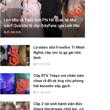
Linh Miu và Tuấn Sơn Phi Hổ quan hệ như
nào? Quá khứ lộ clip OnlyFans của Linh Miu
01/08/2026
Lộ video idol Freefire Tr Minh
Nghia clip sóc lọ gạ gái nhà
lành
31/07/2026
Clip KTV Tokyo em nhân viên
chưa rã đồ và ông chú phòng
hát karaoke xếp gạch
01/08/2026
Clip 2 nữ sinh bệnh viện Đức
Giang livestream chửi tục, có