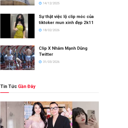
14/12/2025
Sự thật việc lộ clip móc của
tiktoker mun xinh đẹp 2k11
18/02/2026
Clip X Nhâm Mạnh Dũng
Twitter
31/03/2026
Tin Tức
Gần Đây