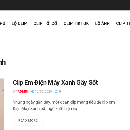
CHỦ
LỘ CLIP
CLIP TỐI CỔ
CLIP TIKTOK
LỘ ẢNH
CLIP 
nh
Clip Em Điện Máy Xanh Gây Sốt
BY
ADMIN
10/05/2025
0
Những ngày gần đây, một đoạn clip mang tiêu đề clip em
Điện Máy Xanh bất ngờ xuất hiện và ...
READ MORE