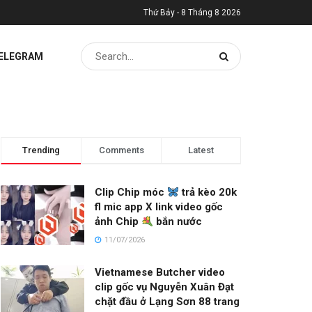
Thứ Bảy - 8 Tháng 8 2026
TELEGRAM
Trending
Comments
Latest
Clip Chip móc
trả kèo 20k
fl mic app X link video gốc
ảnh Chip
bắn nước
11/07/2026
Vietnamese Butcher video
clip gốc vụ Nguyễn Xuân Đạt
chặt đầu ở Lạng Sơn 88 trang