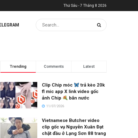
Thứ Sáu - 7 Tháng 8 2026
TELEGRAM
Trending
Comments
Latest
Clip Chip móc
trả kèo 20k
fl mic app X link video gốc
ảnh Chip
bắn nước
11/07/2026
Vietnamese Butcher video
clip gốc vụ Nguyễn Xuân Đạt
chặt đầu ở Lạng Sơn 88 trang