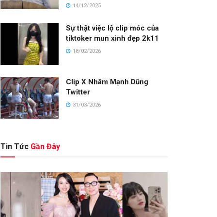
14/12/2025
Sự thật việc lộ clip móc của
tiktoker mun xinh đẹp 2k11
18/02/2026
Clip X Nhâm Mạnh Dũng
Twitter
31/03/2026
Tin Tức
Gần Đây