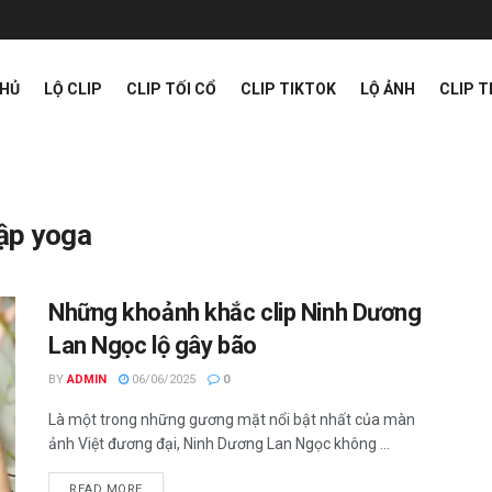
CHỦ
LỘ CLIP
CLIP TỐI CỔ
CLIP TIKTOK
LỘ ẢNH
CLIP 
tập yoga
Những khoảnh khắc clip Ninh Dương
Lan Ngọc lộ gây bão
BY
ADMIN
06/06/2025
0
Là một trong những gương mặt nổi bật nhất của màn
ảnh Việt đương đại, Ninh Dương Lan Ngọc không ...
READ MORE