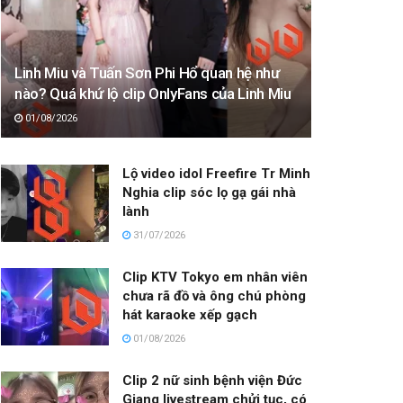
Linh Miu và Tuấn Sơn Phi Hổ quan hệ như
nào? Quá khứ lộ clip OnlyFans của Linh Miu
01/08/2026
Lộ video idol Freefire Tr Minh
Nghia clip sóc lọ gạ gái nhà
lành
31/07/2026
Clip KTV Tokyo em nhân viên
chưa rã đồ và ông chú phòng
hát karaoke xếp gạch
01/08/2026
Clip 2 nữ sinh bệnh viện Đức
Giang livestream chửi tục, có