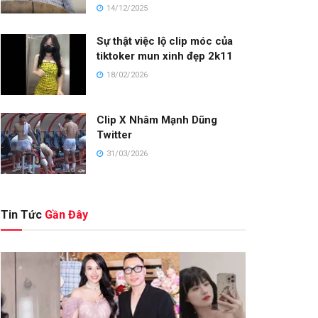
14/12/2025
Sự thật việc lộ clip móc của
tiktoker mun xinh đẹp 2k11
18/02/2026
Clip X Nhâm Mạnh Dũng
Twitter
31/03/2026
Tin Tức
Gần Đây