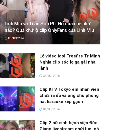
Linh Miu và Tuấn Sơn Phi Hổ quan hệ như
nào? Quá khứ lộ clip OnlyFans của Linh Miu
01/08/2026
Lộ video idol Freefire Tr Minh
Nghia clip sóc lọ gạ gái nhà
lành
31/07/2026
Clip KTV Tokyo em nhân viên
chưa rã đồ và ông chú phòng
hát karaoke xếp gạch
01/08/2026
Clip 2 nữ sinh bệnh viện Đức
Giang livestream chửi tục, có