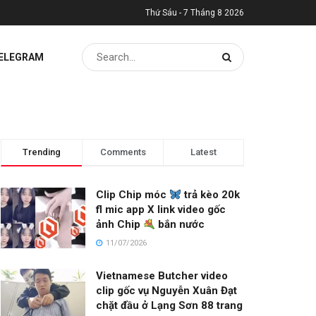
Thứ Sáu - 7 Tháng 8 2026
TELEGRAM
Trending
Comments
Latest
Clip Chip móc
trả kèo 20k
fl mic app X link video gốc
ảnh Chip
bắn nước
11/07/2026
Vietnamese Butcher video
clip gốc vụ Nguyễn Xuân Đạt
chặt đầu ở Lạng Sơn 88 trang