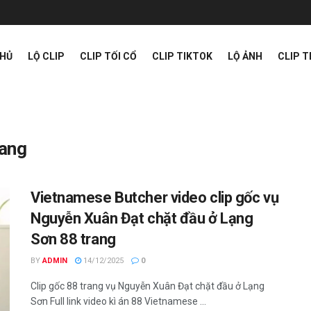
CHỦ
LỘ CLIP
CLIP TỐI CỔ
CLIP TIKTOK
LỘ ẢNH
CLIP 
rang
Vietnamese Butcher video clip gốc vụ
Nguyễn Xuân Đạt chặt đầu ở Lạng
Sơn 88 trang
BY
ADMIN
14/12/2025
0
Clip gốc 88 trang vụ Nguyễn Xuân Đạt chặt đầu ở Lạng
Sơn Full link video kì án 88 Vietnamese ...