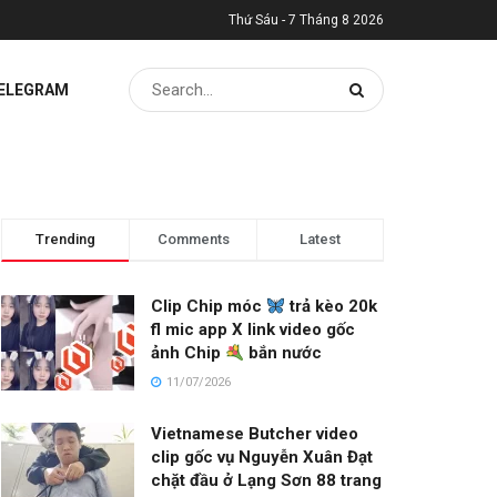
Thứ Sáu - 7 Tháng 8 2026
TELEGRAM
Trending
Comments
Latest
Clip Chip móc
trả kèo 20k
fl mic app X link video gốc
ảnh Chip
bắn nước
11/07/2026
Vietnamese Butcher video
clip gốc vụ Nguyễn Xuân Đạt
chặt đầu ở Lạng Sơn 88 trang