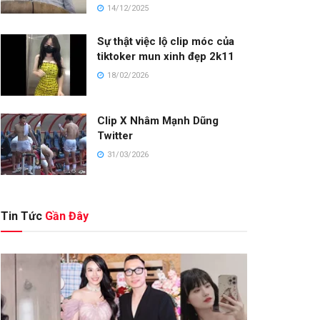
14/12/2025
Sự thật việc lộ clip móc của
tiktoker mun xinh đẹp 2k11
18/02/2026
Clip X Nhâm Mạnh Dũng
Twitter
31/03/2026
Tin Tức
Gần Đây