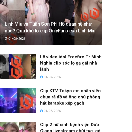
Linh Miu và Tuấn Sơn Phi Hổ quan hệ như
nào? Quá khứ lộ clip OnlyFans của Linh Miu
01/08/2026
Lộ video idol Freefire Tr Minh
Nghia clip sóc lọ gạ gái nhà
lành
31/07/2026
Clip KTV Tokyo em nhân viên
chưa rã đồ và ông chú phòng
hát karaoke xếp gạch
01/08/2026
Clip 2 nữ sinh bệnh viện Đức
Giang livestream chửi tục, có