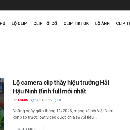
CHỦ
LỘ CLIP
CLIP TỐI CỔ
CLIP TIKTOK
LỘ ẢNH
CLIP 
Lộ camera clip thầy hiệu trưởng Hải
Hậu Ninh Bình full mới nhất
BY
ADMIN
14/11/2025
0
Những ngày giữa tháng 11/2025, mạng xã hội Việt Nam
xôn xao trước loạt video được chia sẻ với tiêu ...
READ MORE