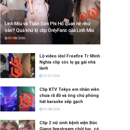
Linh Miu và Tuấn Sơn Phi Hổ quan hệ như
nào? Quá khứ lộ clip OnlyFans của Linh Miu
01/08/2026
Lộ video idol Freefire Tr Minh
Nghia clip sóc lọ gạ gái nhà
lành
31/07/2026
Clip KTV Tokyo em nhân viên
chưa rã đồ và ông chú phòng
hát karaoke xếp gạch
01/08/2026
Clip 2 nữ sinh bệnh viện Đức
Giang livestream chửi tục, có