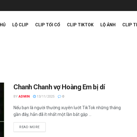
CHỦ
LỘ CLIP
CLIP TỐI CỔ
CLIP TIKTOK
LỘ ẢNH
CLIP 
Chanh Chanh vợ Hoàng Em bị dí
BY
ADMIN
13/11/2025
0
Nếu bạn là người thường xuyên lướt TikTok những tháng
gần đây, hẳn đã ít nhất một lần bắt gặp ...
READ MORE