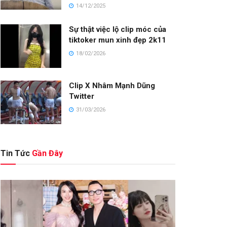
14/12/2025
Sự thật việc lộ clip móc của
tiktoker mun xinh đẹp 2k11
18/02/2026
Clip X Nhâm Mạnh Dũng
Twitter
31/03/2026
Tin Tức
Gần Đây