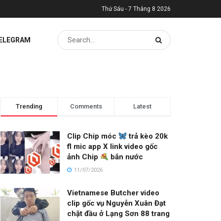
Thứ Sáu - 7 Tháng 8 2026
TELEGRAM
Trending
Comments
Latest
Clip Chip móc
trả kèo 20k
fl mic app X link video gốc
ảnh Chip
bắn nước
11/07/2026
Vietnamese Butcher video
clip gốc vụ Nguyễn Xuân Đạt
chặt đầu ở Lạng Sơn 88 trang