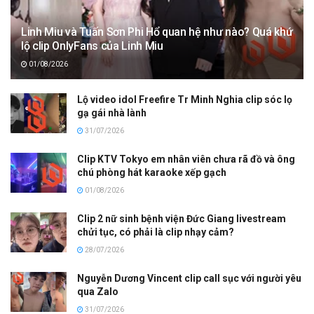
Linh Miu và Tuấn Sơn Phi Hổ quan hệ như nào? Quá khứ
lộ clip OnlyFans của Linh Miu
01/08/2026
Lộ video idol Freefire Tr Minh Nghia clip sóc lọ
gạ gái nhà lành
31/07/2026
Clip KTV Tokyo em nhân viên chưa rã đồ và ông
chú phòng hát karaoke xếp gạch
01/08/2026
Clip 2 nữ sinh bệnh viện Đức Giang livestream
chửi tục, có phải là clip nhạy cảm?
28/07/2026
Nguyễn Dương Vincent clip call sục với người yêu
qua Zalo
31/07/2026