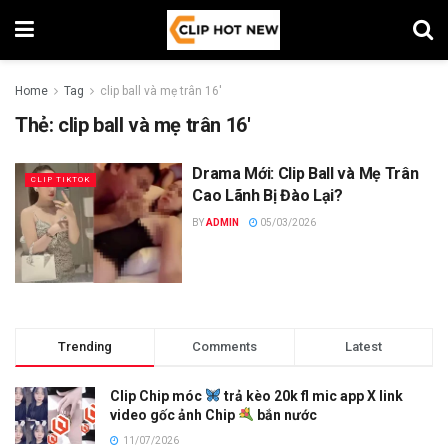
Home
Tag
clip ball và mẹ trân 16'
Thẻ:
clip ball và mẹ trân 16′
Drama Mới: Clip Ball và Mẹ Trân
CLIP TIKTOK
Cao Lãnh Bị Đào Lại?
BY
ADMIN
05/03/2026
Trending
Comments
Latest
Clip Chip móc
trả kèo 20k fl mic app X link
video gốc ảnh Chip
bắn nước
11/07/2026