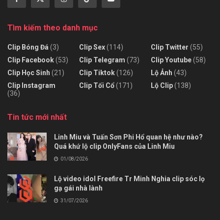
Tìm kiếm theo danh mục
Clip Bóng Đá
(3)
Clip Sex
(114)
Clip Twitter
(55)
Clip Facebook
(53)
Clip Telegram
(73)
Clip Youtube
(58)
Clip Học Sinh
(21)
Clip Tiktok
(126)
Lộ Ảnh
(43)
Clip Instagram
Clip Tối Cổ
(171)
Lộ Clip
(138)
(36)
Tin tức mới nhất
Linh Miu và Tuấn Sơn Phi Hổ quan hệ như nào?
Quá khứ lộ clip OnlyFans của Linh Miu
01/08/2026
Lộ video idol Freefire Tr Minh Nghia clip sóc lọ
gạ gái nhà lành
31/07/2026