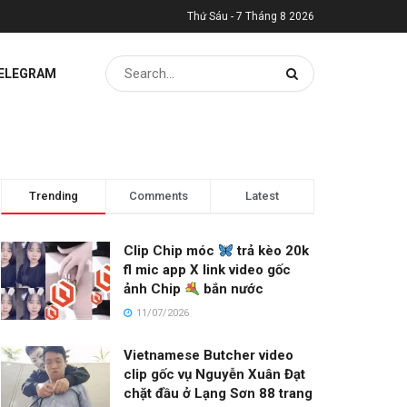
Thứ Sáu - 7 Tháng 8 2026
TELEGRAM
Trending
Comments
Latest
Clip Chip móc
trả kèo 20k
fl mic app X link video gốc
ảnh Chip
bắn nước
11/07/2026
Vietnamese Butcher video
clip gốc vụ Nguyễn Xuân Đạt
chặt đầu ở Lạng Sơn 88 trang