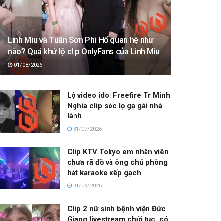
Linh Miu và Tuấn Sơn Phi Hổ quan hệ như
nào? Quá khứ lộ clip OnlyFans của Linh Miu
01/08/2026
Lộ video idol Freefire Tr Minh
Nghia clip sóc lọ gạ gái nhà
lành
31/07/2026
Clip KTV Tokyo em nhân viên
chưa rã đồ và ông chú phòng
hát karaoke xếp gạch
01/08/2026
Clip 2 nữ sinh bệnh viện Đức
Giang livestream chửi tục, có