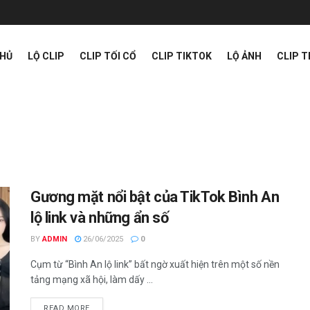
CHỦ
LỘ CLIP
CLIP TỐI CỔ
CLIP TIKTOK
LỘ ẢNH
CLIP 
Gương mặt nổi bật của TikTok Bình An
lộ link và những ẩn số
BY
ADMIN
26/06/2025
0
Cụm từ “Bình An lộ link” bất ngờ xuất hiện trên một số nền
tảng mạng xã hội, làm dấy ...
READ MORE