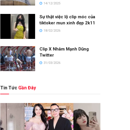
14/12/2025
Sự thật việc lộ clip móc của
tiktoker mun xinh đẹp 2k11
18/02/2026
Clip X Nhâm Mạnh Dũng
Twitter
31/03/2026
Tin Tức
Gần Đây