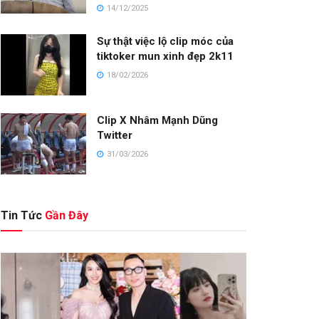
14/12/2025
Sự thật việc lộ clip móc của
tiktoker mun xinh đẹp 2k11
18/02/2026
Clip X Nhâm Mạnh Dũng
Twitter
31/03/2026
Tin Tức
Gần Đây