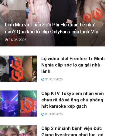
Linh Miu và Tuấn Sơn Phi Hổ quan hệ như
nào? Quá khứ lộ clip OnlyFans của Linh Miu
01/08/2026
Lộ video idol Freefire Tr Minh
Nghia clip sóc lọ gạ gái nhà
lành
31/07/2026
Clip KTV Tokyo em nhân viên
chưa rã đồ và ông chú phòng
hát karaoke xếp gạch
01/08/2026
Clip 2 nữ sinh bệnh viện Đức
Giang livestream chửi tục, có