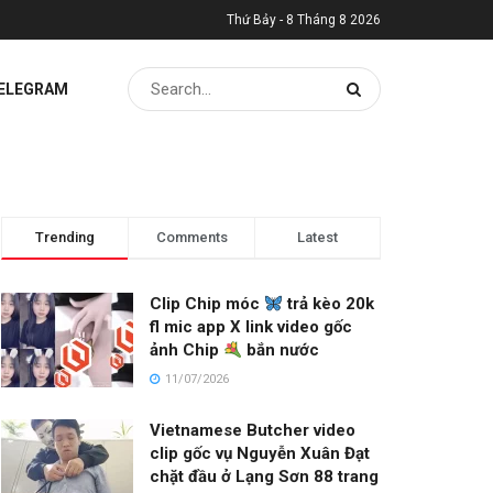
Thứ Bảy - 8 Tháng 8 2026
TELEGRAM
Trending
Comments
Latest
Clip Chip móc
trả kèo 20k
fl mic app X link video gốc
ảnh Chip
bắn nước
11/07/2026
Vietnamese Butcher video
clip gốc vụ Nguyễn Xuân Đạt
chặt đầu ở Lạng Sơn 88 trang