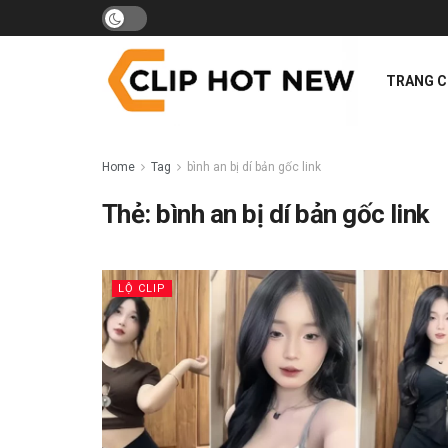
TRANG 
Home
Tag
bình an bị dí bản gốc link
Thẻ:
bình an bị dí bản gốc link
LỘ CLIP