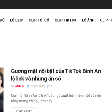
CHỦ
LỘ CLIP
CLIP TỐI CỔ
CLIP TIKTOK
LỘ ẢNH
CLIP 
Gương mặt nổi bật của TikTok Bình An
lộ link và những ẩn số
BY
ADMIN
26/06/2025
0
Cụm từ “Bình An lộ link” bất ngờ xuất hiện trên một số nền
tảng mạng xã hội, làm dấy ...
READ MORE