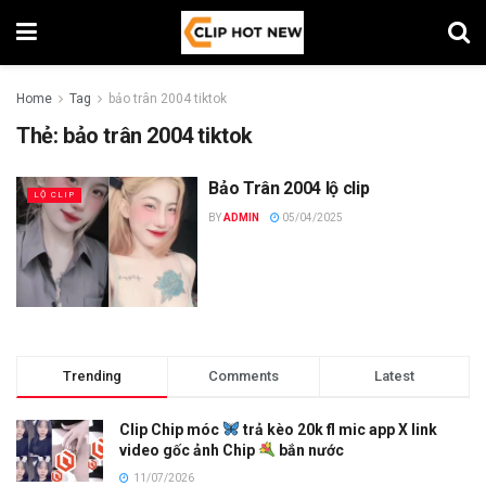
Home
Tag
bảo trân 2004 tiktok
Thẻ:
bảo trân 2004 tiktok
Bảo Trân 2004 lộ clip
LỘ CLIP
BY
ADMIN
05/04/2025
Trending
Comments
Latest
Clip Chip móc
trả kèo 20k fl mic app X link
video gốc ảnh Chip
bắn nước
11/07/2026