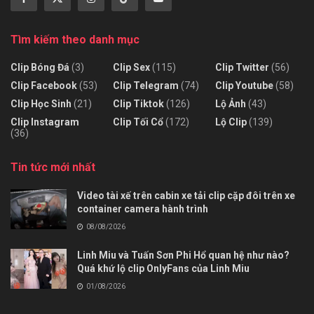
Tìm kiếm theo danh mục
Clip Bóng Đá
(3)
Clip Sex
(115)
Clip Twitter
(56)
Clip Facebook
(53)
Clip Telegram
(74)
Clip Youtube
(58)
Clip Học Sinh
(21)
Clip Tiktok
(126)
Lộ Ảnh
(43)
Clip Instagram
Clip Tối Cổ
(172)
Lộ Clip
(139)
(36)
Tin tức mới nhất
Video tài xế trên cabin xe tải clip cặp đôi trên xe
container camera hành trình
08/08/2026
Linh Miu và Tuấn Sơn Phi Hổ quan hệ như nào?
Quá khứ lộ clip OnlyFans của Linh Miu
01/08/2026