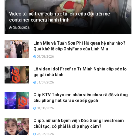
Video tài xế trên cabin xe tải clip cặp đôi trên xe
container camera hành trình
08/08/2026
Linh Miu và Tuấn Sơn Phi Hổ quan hệ như nào?
Quá khứ lộ clip OnlyFans của Linh Miu
01/08/2026
Lộ video idol Freefire Tr Minh Nghia clip sóc lọ
gạ gái nhà lành
31/07/2026
Clip KTV Tokyo em nhân viên chưa rã đồ và ông
chú phòng hát karaoke xếp gạch
01/08/2026
Clip 2 nữ sinh bệnh viện Đức Giang livestream
chửi tục, có phải là clip nhạy cảm?
28/07/2026