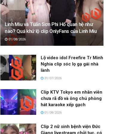
Linh Miu và Tuấn Sơn Phi Hổ quan hệ như
nào? Quá khứ lộ clip OnlyFans của Linh Miu
01/08/2026
Lộ video idol Freefire Tr Minh
Nghia clip sóc lọ gạ gái nhà
lành
31/07/2026
Clip KTV Tokyo em nhân viên
chưa rã đồ và ông chú phòng
hát karaoke xếp gạch
01/08/2026
Clip 2 nữ sinh bệnh viện Đức
Giang livestream chửi tục, có