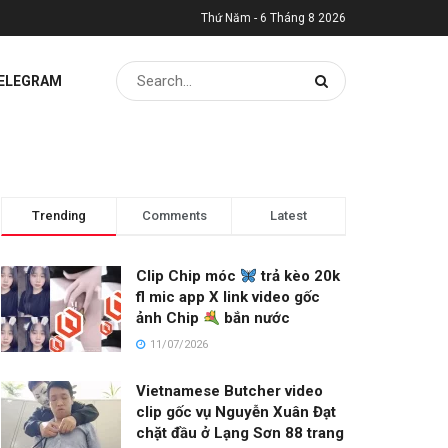
Thứ Năm - 6 Tháng 8 2026
TELEGRAM
Trending
Comments
Latest
Clip Chip móc
trả kèo 20k
fl mic app X link video gốc
ảnh Chip
bắn nước
11/07/2026
Vietnamese Butcher video
clip gốc vụ Nguyễn Xuân Đạt
chặt đầu ở Lạng Sơn 88 trang