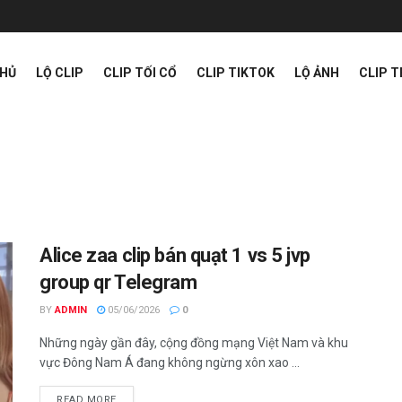
CHỦ
LỘ CLIP
CLIP TỐI CỔ
CLIP TIKTOK
LỘ ẢNH
CLIP 
Alice zaa clip bán quạt 1 vs 5 jvp
group qr Telegram
BY
ADMIN
05/06/2026
0
Những ngày gần đây, cộng đồng mạng Việt Nam và khu
vực Đông Nam Á đang không ngừng xôn xao ...
READ MORE