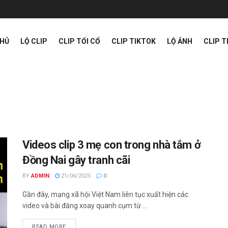
CHỦ
LỘ CLIP
CLIP TỐI CỔ
CLIP TIKTOK
LỘ ẢNH
CLIP 
Videos clip 3 mẹ con trong nhà tắm ở
Đồng Nai gây tranh cãi
BY
ADMIN
21/06/2025
0
Gần đây, mạng xã hội Việt Nam liên tục xuất hiện các
video và bài đăng xoay quanh cụm từ ...
READ MORE