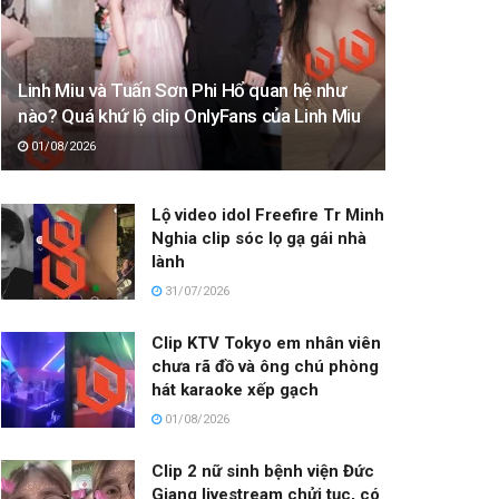
Linh Miu và Tuấn Sơn Phi Hổ quan hệ như
nào? Quá khứ lộ clip OnlyFans của Linh Miu
01/08/2026
Lộ video idol Freefire Tr Minh
Nghia clip sóc lọ gạ gái nhà
lành
31/07/2026
Clip KTV Tokyo em nhân viên
chưa rã đồ và ông chú phòng
hát karaoke xếp gạch
01/08/2026
Clip 2 nữ sinh bệnh viện Đức
Giang livestream chửi tục, có