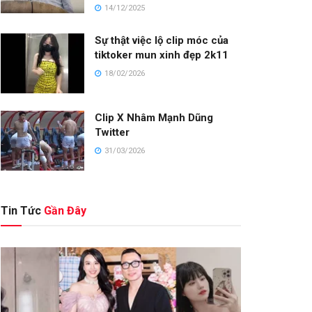
14/12/2025
Sự thật việc lộ clip móc của
tiktoker mun xinh đẹp 2k11
18/02/2026
Clip X Nhâm Mạnh Dũng
Twitter
31/03/2026
Tin Tức
Gần Đây