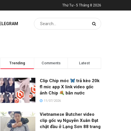
Thứ Tư - 5 Tháng 8 2026
TELEGRAM
Trending
Comments
Latest
Clip Chip móc
trả kèo 20k
fl mic app X link video gốc
ảnh Chip
bắn nước
11/07/2026
Vietnamese Butcher video
clip gốc vụ Nguyễn Xuân Đạt
chặt đầu ở Lạng Sơn 88 trang