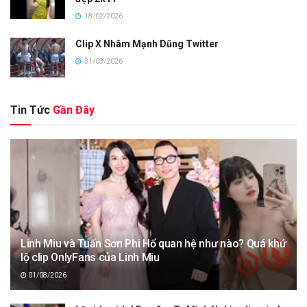
18/02/2026
Clip X Nhâm Mạnh Dũng Twitter
31/03/2026
Tin Tức
Gần Đây
Linh Miu và Tuấn Sơn Phi Hổ quan hệ như nào? Quá khứ
lộ clip OnlyFans của Linh Miu
01/08/2026