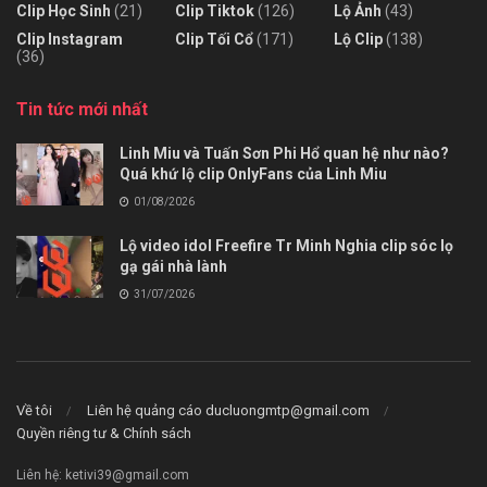
Clip Học Sinh
(21)
Clip Tiktok
(126)
Lộ Ảnh
(43)
Clip Instagram
Clip Tối Cổ
(171)
Lộ Clip
(138)
(36)
Tin tức mới nhất
Linh Miu và Tuấn Sơn Phi Hổ quan hệ như nào?
Quá khứ lộ clip OnlyFans của Linh Miu
01/08/2026
Lộ video idol Freefire Tr Minh Nghia clip sóc lọ
gạ gái nhà lành
31/07/2026
Về tôi
Liên hệ quảng cáo
ducluongmtp@gmail.com
Quyền riêng tư & Chính sách
Liên hệ:
ketivi39@gmail.com