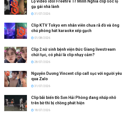
Lộ video idol Freefire Tr Minh Nghia clip sóc lọ
gạ gái nhà lành
31/07/2026
Clip KTV Tokyo em nhân viên chưa rã đồ và ông
chú phòng hát karaoke xếp gạch
01/08/2026
Clip 2 nữ sinh bệnh viện Đức Giang livestream
chửi tục, có phải là clip nhạy cảm?
28/07/2026
Nguyễn Dương Vincent clip call sục với người yêu
qua Zalo
31/07/2026
Clip bãi biển Đồ Sơn Hải Phòng đang nhấp nhô
trên bờ thì bị chồng phát hiện
18/07/2026