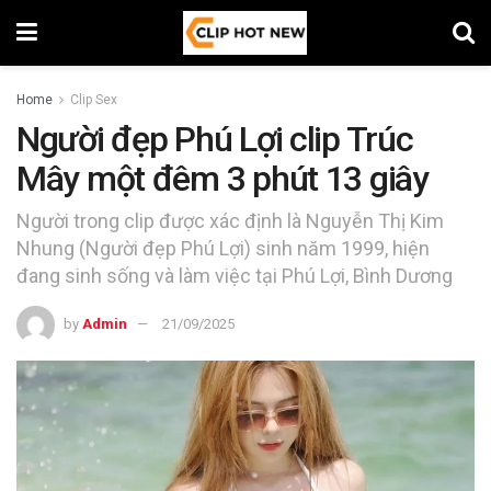
Home
Clip Sex
Người đẹp Phú Lợi clip Trúc
Mây một đêm 3 phút 13 giây
Người trong clip được xác định là Nguyễn Thị Kim
Nhung (Người đẹp Phú Lợi) sinh năm 1999, hiện
đang sinh sống và làm việc tại Phú Lợi, Bình Dương
by
Admin
21/09/2025