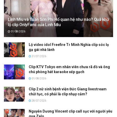
Linh Miu và Tuấn Sơn Phi Hổ quan hệ như nào? Quá khứ
lộ clip OnlyFans của Linh Miu
01/08/2026
Lộ video idol Freefire Tr Minh Nghia clip sóc lọ
gạ gái nhà lành
31/07/2026
Clip KTV Tokyo em nhân viên chưa rã đồ và ông
chú phòng hát karaoke xếp gạch
01/08/2026
Clip 2 nữ sinh bệnh viện Đức Giang livestream
chửi tục, có phải là clip nhạy cảm?
28/07/2026
Nguyễn Dương Vincent clip call sục với người yêu
qua Zalo