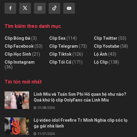
Tìm kiếm theo danh mục
Clip Bóng Đá
(3)
Clip Sex
(114)
Clip Twitter
(55)
Clip Facebook
(53)
Clip Telegram
(73)
Clip Youtube
(58)
Clip Học Sinh
(21)
Clip Tiktok
(126)
Lộ Ảnh
(43)
Clip Instagram
Clip Tối Cổ
(171)
Lộ Clip
(138)
(36)
Tin tức mới nhất
Linh Miu và Tuấn Sơn Phi Hổ quan hệ như nào?
Quá khứ lộ clip OnlyFans của Linh Miu
01/08/2026
Lộ video idol Freefire Tr Minh Nghia clip sóc lọ
gạ gái nhà lành
31/07/2026