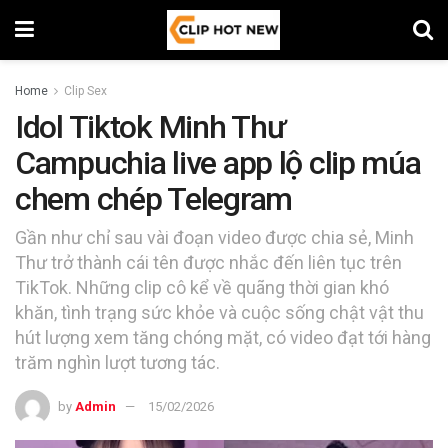
Home
Clip Sex
Idol Tiktok Minh Thư
Campuchia live app lộ clip múa
chem chép Telegram
Gần như chỉ sau vài đoạn video được chia sẻ, Minh
Thư trở thành cái tên được nhắc đến liên tục trên
TikTok. Những clip cô kể về quãng thời gian khó
khăn, tình trạng sức khỏe và cuộc sống chật vật thu
hút lượng xem tăng chóng mặt, có video đạt tới hàng
trăm nghìn lượt tương tác.
by
Admin
15/02/2026