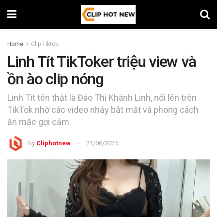
Home
Clip Tiktok
Linh Tít TikToker triệu view và
ồn ào clip nóng
Linh Tít tên thật là Đào Thị Khánh Linh, nổi lên trên
TikTok nhờ các video nhảy bắt mắt và phong cách
ăn mặc gợi cảm.
by
Cliphotnew
21/06/2025