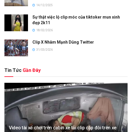
14/12/2025
Sự thật việc lộ clip móc của tiktoker mun xinh
đẹp 2k11
18/02/2026
Clip X Nhâm Mạnh Dũng Twitter
31/03/2026
Tin Tức
Gần Đây
Video tài xế chơi trên cabin xe tải clip cặp đôi trên xe