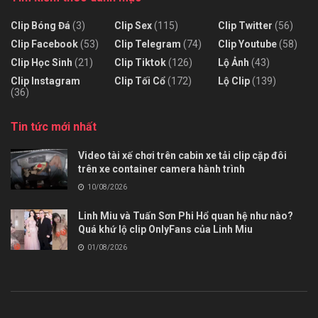
Clip Bóng Đá
(3)
Clip Sex
(115)
Clip Twitter
(56)
Clip Facebook
(53)
Clip Telegram
(74)
Clip Youtube
(58)
Clip Học Sinh
(21)
Clip Tiktok
(126)
Lộ Ảnh
(43)
Clip Instagram
Clip Tối Cổ
(172)
Lộ Clip
(139)
(36)
Tin tức mới nhất
Video tài xế chơi trên cabin xe tải clip cặp đôi
trên xe container camera hành trình
10/08/2026
Linh Miu và Tuấn Sơn Phi Hổ quan hệ như nào?
Quá khứ lộ clip OnlyFans của Linh Miu
01/08/2026