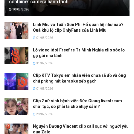
container camera hành trình
10/08/2026
Linh Miu và Tuấn Sơn Phi Hổ quan hệ như nào?
Quá khứ lộ clip OnlyFans của Linh Miu
01/08/2026
Lộ video idol Freefire Tr Minh Nghia clip sóc lọ
gạ gái nhà lành
31/07/2026
Clip KTV Tokyo em nhân viên chưa rã đồ và ông
chú phòng hát karaoke xếp gạch
01/08/2026
Clip 2 nữ sinh bệnh viện Đức Giang livestream
chửi tục, có phải là clip nhạy cảm?
28/07/2026
Nguyễn Dương Vincent clip call sục với người yêu
qua Zalo