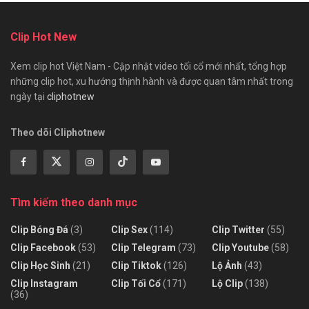
Clip Hot New
Xem clip hot Việt Nam - Cập nhật video tối cổ mới nhất, tổng hợp
những clip hot, xu hướng thịnh hành và được quan tâm nhất trong
ngày tại
cliphotnew
Theo dõi Cliphotnew
Tìm kiếm theo danh mục
Clip Bóng Đá
(3)
Clip Sex
(114)
Clip Twitter
(55)
Clip Facebook
(53)
Clip Telegram
(73)
Clip Youtube
(58)
Clip Học Sinh
(21)
Clip Tiktok
(126)
Lộ Ảnh
(43)
Clip Instagram
Clip Tối Cổ
(171)
Lộ Clip
(138)
(36)