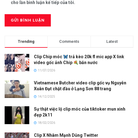
cho lần bình luận kế tiếp của tôi.
Trending
Comments
Latest
Clip Chip móc
trả kèo 20k fl mic app X link
video gốc ảnh Chip
bắn nước
11/07/2026
Vietnamese Butcher video clip gốc vụ Nguyễn
Xuân Đạt chặt đầu ở Lạng Sơn 88 trang
14/12/2025
Sự thật việc lộ clip móc của tiktoker mun xinh
đẹp 2k11
18/02/2026
Clip X Nhâm Mạnh Dũng Twitter