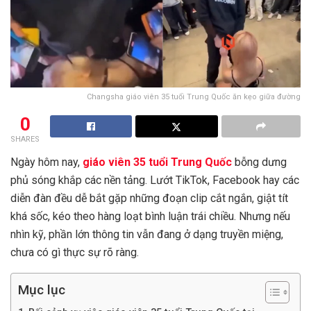
Changsha giáo viên 35 tuổi Trung Quốc ăn kẹo giữa đường
0
SHARES
Ngày hôm nay,
giáo viên 35 tuổi Trung Quốc
bỗng dưng
phủ sóng khắp các nền tảng. Lướt TikTok, Facebook hay các
diễn đàn đều dễ bắt gặp những đoạn clip cắt ngắn, giật tít
khá sốc, kéo theo hàng loạt bình luận trái chiều. Nhưng nếu
nhìn kỹ, phần lớn thông tin vẫn đang ở dạng truyền miệng,
chưa có gì thực sự rõ ràng.
Mục lục