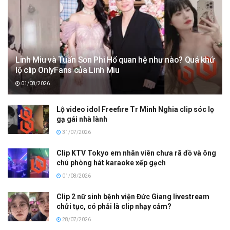
Linh Miu và Tuấn Sơn Phi Hổ quan hệ như nào? Quá khứ
lộ clip OnlyFans của Linh Miu
01/08/2026
Lộ video idol Freefire Tr Minh Nghia clip sóc lọ
gạ gái nhà lành
31/07/2026
Clip KTV Tokyo em nhân viên chưa rã đồ và ông
chú phòng hát karaoke xếp gạch
01/08/2026
Clip 2 nữ sinh bệnh viện Đức Giang livestream
chửi tục, có phải là clip nhạy cảm?
28/07/2026