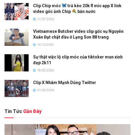
Clip Chip móc
trả kèo 20k fl mic app X link
video gốc ảnh Chip
bắn nước
11/07/2026
Vietnamese Butcher video clip gốc vụ Nguyễn
Xuân Đạt chặt đầu ở Lạng Sơn 88 trang
14/12/2025
Sự thật việc lộ clip móc của tiktoker mun xinh
đẹp 2k11
18/02/2026
Clip X Nhâm Mạnh Dũng Twitter
31/03/2026
Tin Tức
Gần Đây