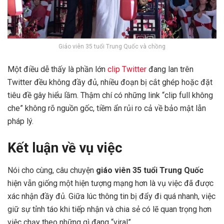
Giáo viên 35 tuổi Trung Quốc và chồng
Một điều dễ thấy là phần lớn
clip Twitter
đang lan trên
Twitter đều không đầy đủ, nhiều đoạn bị cắt ghép hoặc đặt
tiêu đề gây hiểu lầm. Thậm chí có những link “clip full không
che” không rõ nguồn gốc, tiềm ẩn rủi ro cả về bảo mật lẫn
pháp lý.
Kết luận về vụ việc
Nói cho cùng, câu chuyện
giáo viên 35 tuổi Trung Quốc
hiện vẫn giống một hiện tượng mạng hơn là vụ việc đã được
xác nhận đầy đủ. Giữa lúc thông tin bị đẩy đi quá nhanh, việc
giữ sự tỉnh táo khi tiếp nhận và chia sẻ có lẽ quan trọng hơn
việc chạy theo những gì đang “viral”.