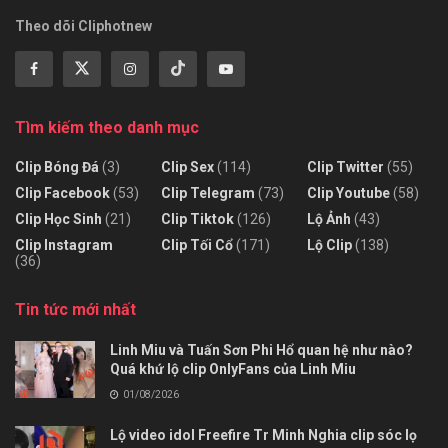
Theo dõi Cliphotnew
Tìm kiếm theo danh mục
Clip Bóng Đá
(3)
Clip Sex
(114)
Clip Twitter
(55)
Clip Facebook
(53)
Clip Telegram
(73)
Clip Youtube
(58)
Clip Học Sinh
(21)
Clip Tiktok
(126)
Lộ Ảnh
(43)
Clip Instagram
Clip Tối Cổ
(171)
Lộ Clip
(138)
(36)
Tin tức mới nhất
Linh Miu và Tuấn Sơn Phi Hổ quan hệ như nào?
Quá khứ lộ clip OnlyFans của Linh Miu
01/08/2026
Lộ video idol Freefire Tr Minh Nghia clip sóc lọ