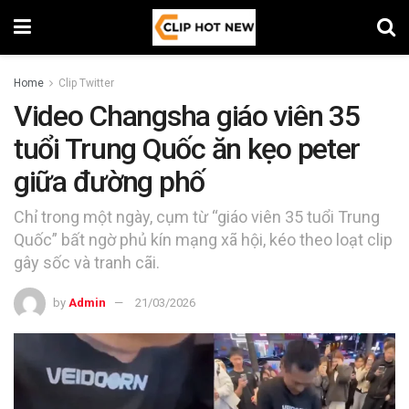
Home
Clip Twitter
Video Changsha giáo viên 35
tuổi Trung Quốc ăn kẹo peter
giữa đường phố
Chỉ trong một ngày, cụm từ “giáo viên 35 tuổi Trung
Quốc” bất ngờ phủ kín mạng xã hội, kéo theo loạt clip
gây sốc và tranh cãi.
by
Admin
21/03/2026