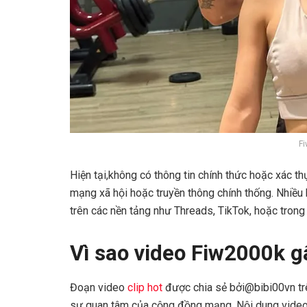
Fi
Hiện tại,không có thông tin chính thức hoặc xác th
mạng xã hội hoặc truyền thông chính thống. Nhiều
trên các nền tảng như Threads, TikTok, hoặc tron
Vì sao video Fiw2000k g
Đoạn video
clip hot
được chia sẻ bởi@bibi00vn tr
sự quan tâm của cộng đồng mạng. Nội dung video,