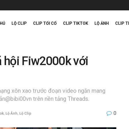
CHỦ
LỘ CLIP
CLIP TỐI CỔ
CLIP TIKTOK
LỘ ẢNH
CLIP 
 hội Fiw2000k với
mạng xôn xao trước đoạn video ngắn mang
oản@bibi00vn trên nền tảng Threads.
0
tok
,
Lộ Ảnh
,
Lộ Clip