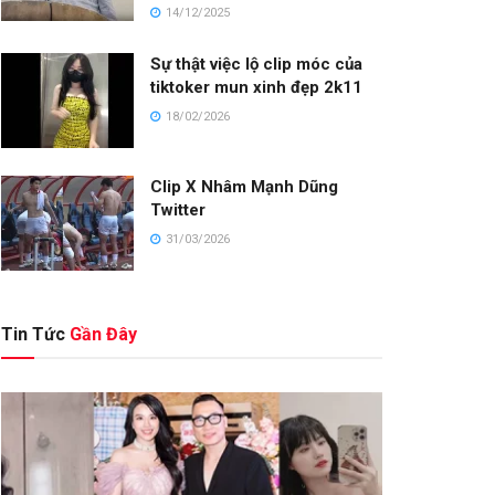
14/12/2025
Sự thật việc lộ clip móc của
tiktoker mun xinh đẹp 2k11
18/02/2026
Clip X Nhâm Mạnh Dũng
Twitter
31/03/2026
Tin Tức
Gần Đây