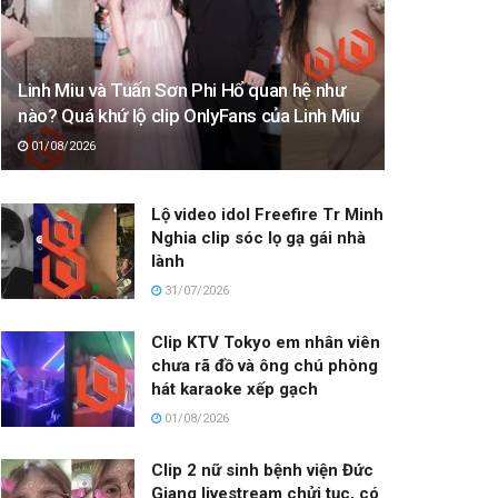
Linh Miu và Tuấn Sơn Phi Hổ quan hệ như
nào? Quá khứ lộ clip OnlyFans của Linh Miu
01/08/2026
Lộ video idol Freefire Tr Minh
Nghia clip sóc lọ gạ gái nhà
lành
31/07/2026
Clip KTV Tokyo em nhân viên
chưa rã đồ và ông chú phòng
hát karaoke xếp gạch
01/08/2026
Clip 2 nữ sinh bệnh viện Đức
Giang livestream chửi tục, có