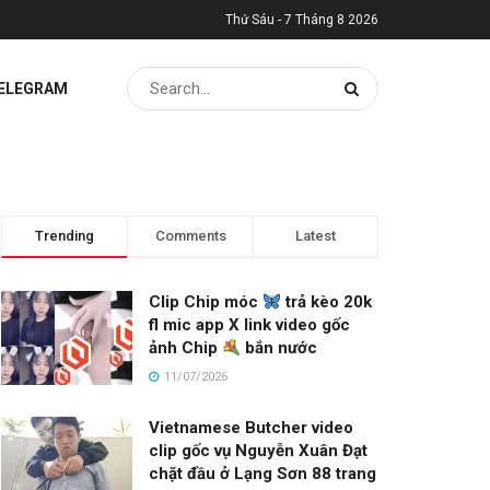
Thứ Sáu - 7 Tháng 8 2026
TELEGRAM
Trending
Comments
Latest
Clip Chip móc
trả kèo 20k
fl mic app X link video gốc
ảnh Chip
bắn nước
11/07/2026
Vietnamese Butcher video
clip gốc vụ Nguyễn Xuân Đạt
chặt đầu ở Lạng Sơn 88 trang