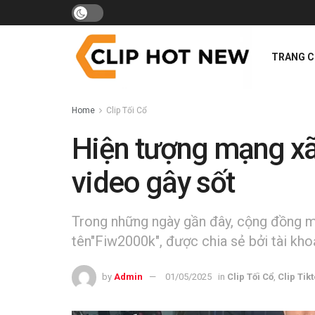
TRANG 
Home
Clip Tối Cổ
Hiện tượng mạng xã
video gây sốt
Trong những ngày gần đây, cộng đồng 
tên"Fiw2000k", được chia sẻ bởi tài kh
by
Admin
01/05/2025
in
Clip Tối Cổ
,
Clip Tik