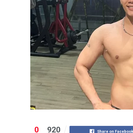
0
920
Share on Faceboo