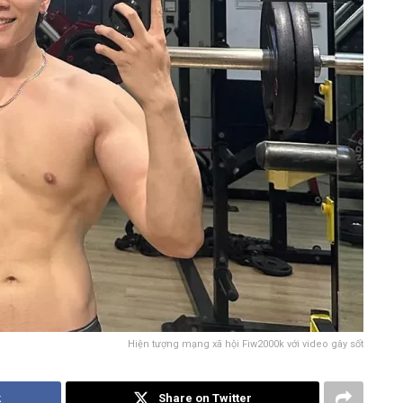
Hiện tượng mạng xã hội Fiw2000k với video gây sốt
k
Share on Twitter