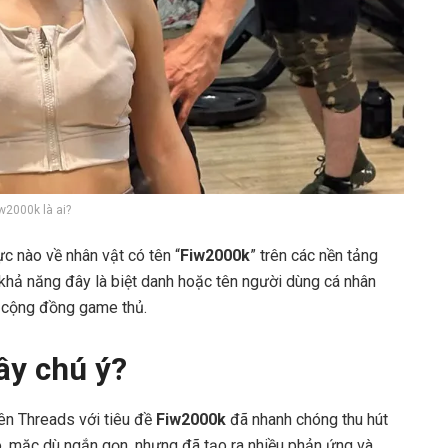
w2000k là ai?
ực nào về nhân vật có tên “
Fiw2000k
” trên các nền tảng
 khả năng đây là biệt danh hoặc tên người dùng cá nhân
g cộng đồng game thủ.
ây chú ý?
ên Threads với tiêu đề
Fiw2000k
đã nhanh chóng thu hút
 mặc dù ngắn gọn, nhưng đã tạo ra nhiều phản ứng và