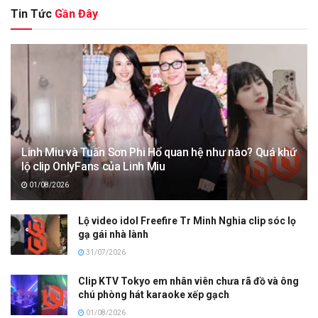
Tin Tức
Gần Đây
Linh Miu và Tuấn Sơn Phi Hổ quan hệ như nào? Quá khứ
lộ clip OnlyFans của Linh Miu
01/08/2026
Lộ video idol Freefire Tr Minh Nghia clip sóc lọ
gạ gái nhà lành
31/07/2026
Clip KTV Tokyo em nhân viên chưa rã đồ và ông
chú phòng hát karaoke xếp gạch
01/08/2026