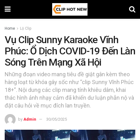
Home
Lộ Clip
Vụ Clip Sunny Karaoke Vĩnh
Phúc: Ổ Dịch COVID-19 Đến Làn
Sóng Trên Mạng Xã Hội
Những đoạn video mang tiêu đề giật gân kèm theo
hàng loạt từ khóa gây sốc như “clip Sunny Vĩnh Phúc
18+”. Nội dung các clip mang tính khiêu dâm, khai
thác hình ảnh nhạy cảm đã khiến dư luận phẫn nộ và
đặt câu hỏi về mục đích lan truyền.
by
Admin
30/05/2025