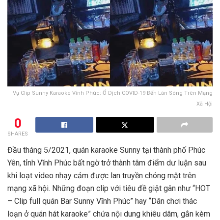
Vụ Clip Sunny Karaoke Vĩnh Phúc: Ổ Dịch COVID-19 Đến Làn Sóng Trên Mạng
Xã Hội
0
SHARES
Đầu tháng 5/2021, quán karaoke Sunny tại thành phố Phúc
Yên, tỉnh Vĩnh Phúc bất ngờ trở thành tâm điểm dư luận sau
khi loạt video nhạy cảm được lan truyền chóng mặt trên
mạng xã hội. Những đoạn clip với tiêu đề giật gân như “HOT
– Clip full quán Bar Sunny Vĩnh Phúc” hay “Dân chơi thác
loạn ở quán hát karaoke” chứa nội dung khiêu dâm, gắn kèm