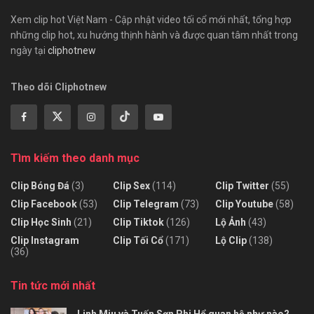
Xem clip hot Việt Nam - Cập nhật video tối cổ mới nhất, tổng hợp
những clip hot, xu hướng thịnh hành và được quan tâm nhất trong
ngày tại
cliphotnew
Theo dõi Cliphotnew
Tìm kiếm theo danh mục
Clip Bóng Đá
(3)
Clip Sex
(114)
Clip Twitter
(55)
Clip Facebook
(53)
Clip Telegram
(73)
Clip Youtube
(58)
Clip Học Sinh
(21)
Clip Tiktok
(126)
Lộ Ảnh
(43)
Clip Instagram
Clip Tối Cổ
(171)
Lộ Clip
(138)
(36)
Tin tức mới nhất
Linh Miu và Tuấn Sơn Phi Hổ quan hệ như nào?