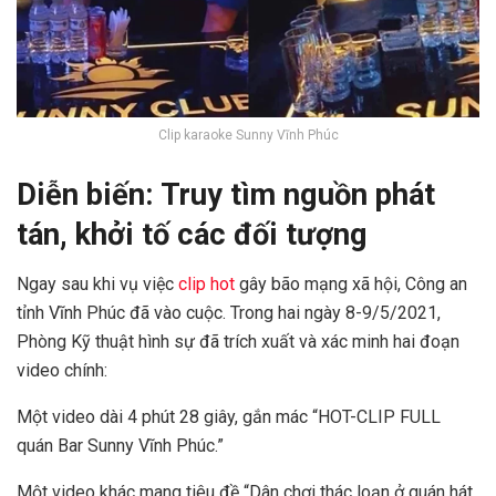
Clip karaoke Sunny Vĩnh Phúc
Diễn biến: Truy tìm nguồn phát
tán, khởi tố các đối tượng
Ngay sau khi vụ việc
clip hot
gây bão mạng xã hội, Công an
tỉnh Vĩnh Phúc đã vào cuộc. Trong hai ngày 8-9/5/2021,
Phòng Kỹ thuật hình sự đã trích xuất và xác minh hai đoạn
video chính:
Một video dài 4 phút 28 giây, gắn mác “HOT-CLIP FULL
quán Bar Sunny Vĩnh Phúc.”
Một video khác mang tiêu đề “Dân chơi thác loạn ở quán hát