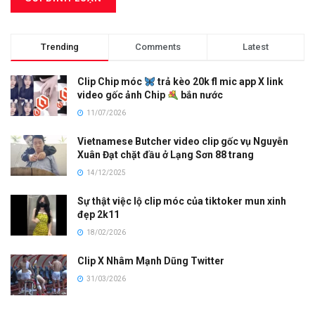
Trending
Comments
Latest
Clip Chip móc
trả kèo 20k fl mic app X link
video gốc ảnh Chip
bắn nước
11/07/2026
Vietnamese Butcher video clip gốc vụ Nguyễn
Xuân Đạt chặt đầu ở Lạng Sơn 88 trang
14/12/2025
Sự thật việc lộ clip móc của tiktoker mun xinh
đẹp 2k11
18/02/2026
Clip X Nhâm Mạnh Dũng Twitter
31/03/2026