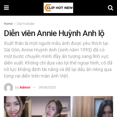
Home
Clip Youtube
Diễn viên Annie Huỳnh Anh lộ
Xuất thân là một người mẫu ảnh được yêu thích tại
Sài Gòn, Annie Huỳnh Anh (sinh năm 1993) đã có
một bước chuyển mình đầy ấn tượng sang lĩnh vực
diễn xuất. Không chỉ dựa vào lợi thế ngoại hình, cô đã
nỗ lực khẳng định tài năng và để lại dấu ấn riêng qua
từng vai diễn trên màn ảnh Việt.
by
Admin
09/06/2025