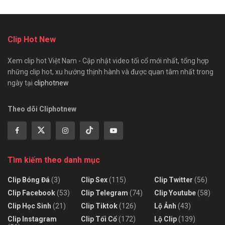
Clip Hot New
Xem clip hot Việt Nam - Cập nhật video tối cổ mới nhất, tổng hợp
những clip hot, xu hướng thịnh hành và được quan tâm nhất trong
ngày tại
cliphotnew
Theo dõi Cliphotnew
Tìm kiếm theo danh mục
Clip Bóng Đá
(3)
Clip Sex
(115)
Clip Twitter
(56)
Clip Facebook
(53)
Clip Telegram
(74)
Clip Youtube
(58)
Clip Học Sinh
(21)
Clip Tiktok
(126)
Lộ Ảnh
(43)
Clip Instagram
Clip Tối Cổ
(172)
Lộ Clip
(139)