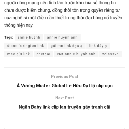
người dùng mạng nên tỉnh táo trước khi chia sẻ thông tin
chưa được kiểm chứng, đồng thời tôn trọng quyền riêng tư
của nghệ sĩ một điều cần thiết trong thời đại bùng nổ truyền
thông hiện nay.
Tags:
annie huỳnh
annie huỳnh anh
diane foxington link
gửi mn link đọc ạ
link đây ạ
meo gửi link
phetgai
việt annie huỳnh anh
xclassvn
Previous Post
Á Vương Mister Global Lê Hữu Đạt lộ clip sục
Next Post
Ngân Baby link clip lan truyền gây tranh cãi