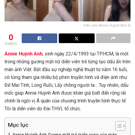
Diễn viên Annie Huỳnh Anh lộ
0
SHARES
Annie Huỳnh Anh
, sinh ngày 22/4/1993 tại TP.HCM, là một
trong những gương mặt nữ diễn viên trẻ từng tạo dấu ấn trên
màn ảnh Việt. Bắt đầu sự nghiệp nghệ thuật từ năm 16 tuổi,
cô từng tham gia nhiều bộ phim truyền hình và điện ảnh như
Để Mai Tính, Long Ruồi, Lấy chồng người ta… Tuy nhiên, dấu
mốc giúp Annie Huỳnh Anh được khán giả biết đến rộng rãi
chính là ngôi vị Á quân của chương trình truyền hình thực tế
Tôi là diễn viên do Đài THVL tổ chức.
Mục lục
Annie Huỳnh Anh Gương mặt trẻ triển vọng của màn