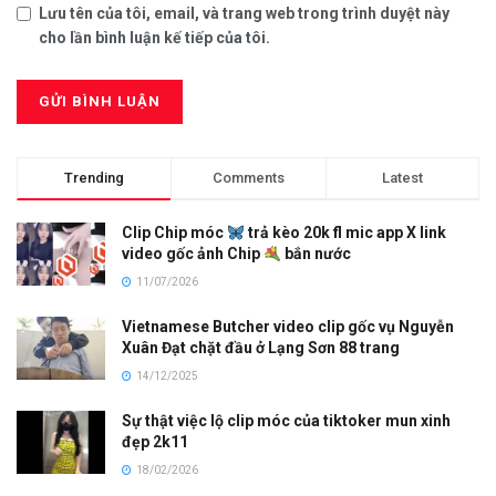
Lưu tên của tôi, email, và trang web trong trình duyệt này
cho lần bình luận kế tiếp của tôi.
Trending
Comments
Latest
Clip Chip móc
trả kèo 20k fl mic app X link
video gốc ảnh Chip
bắn nước
11/07/2026
Vietnamese Butcher video clip gốc vụ Nguyễn
Xuân Đạt chặt đầu ở Lạng Sơn 88 trang
14/12/2025
Sự thật việc lộ clip móc của tiktoker mun xinh
đẹp 2k11
18/02/2026