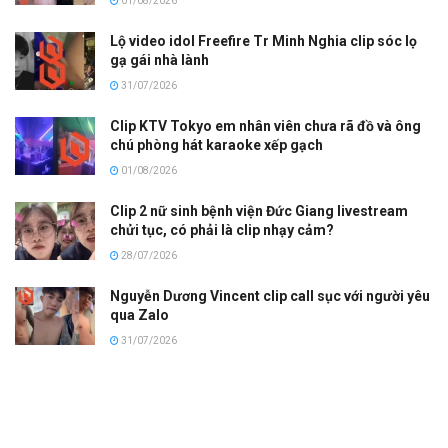
01/08/2026
Lộ video idol Freefire Tr Minh Nghia clip sóc lọ
gạ gái nhà lành
31/07/2026
Clip KTV Tokyo em nhân viên chưa rã đồ và ông
chú phòng hát karaoke xếp gạch
01/08/2026
Clip 2 nữ sinh bệnh viện Đức Giang livestream
chửi tục, có phải là clip nhạy cảm?
28/07/2026
Nguyễn Dương Vincent clip call sục với người yêu
qua Zalo
31/07/2026